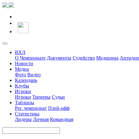
ВХЛ
О Чемпионате
Документы
Судейство
Медицина
Антидоп
Новости
Медиа
Фото
Видео
Календарь
Клубы
Игроки
Игроки
Тренеры
Судьи
Таблицы
Рег. чемпионат
Плей-офф
Статистика
Лидеры
Личная
Командная