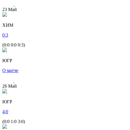
23
Май
ХИМ
0
:
3
(0:0 0:0 0:3)
ЮГР
О матче
26
Май
ЮГР
4
:
0
(0:0 1:0 3:0)