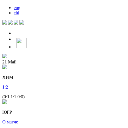
eng
chi
21
Май
ХИМ
1
:
2
(0:1 1:1 0:0)
ЮГР
О матче