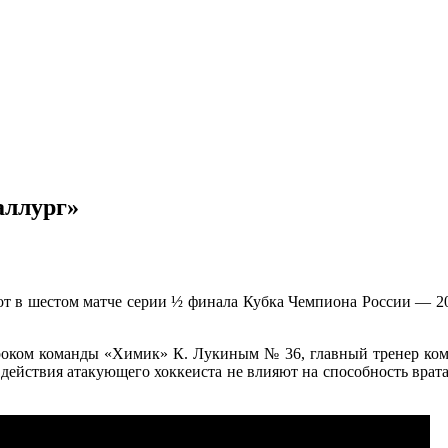
аллург»
рот в шестом матче серии ½ финала Кубка Чемпиона России — 2
гроком команды «Химик» К. Лукиным № 36, главный тренер ком
: действия атакующего хоккеиста не влияют на способность врата