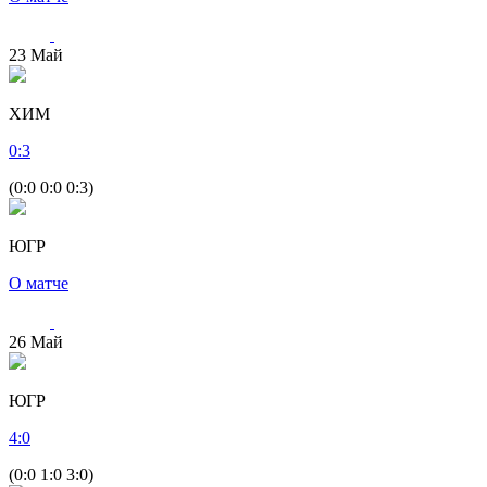
23
Май
ХИМ
0
:
3
(0:0 0:0 0:3)
ЮГР
О матче
26
Май
ЮГР
4
:
0
(0:0 1:0 3:0)