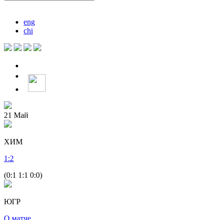
eng
chi
21
Май
ХИМ
1
:
2
(0:1 1:1 0:0)
ЮГР
О матче