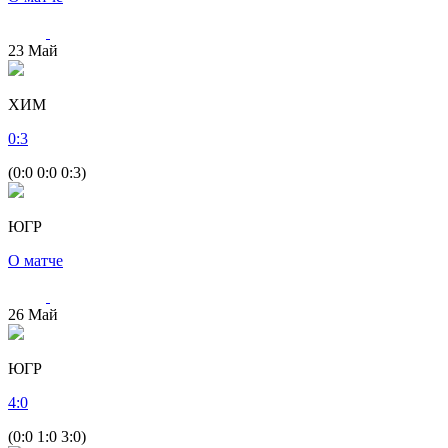
23
Май
ХИМ
0
:
3
(0:0 0:0 0:3)
ЮГР
О матче
26
Май
ЮГР
4
:
0
(0:0 1:0 3:0)