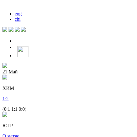
eng
chi
21
Май
ХИМ
1
:
2
(0:1 1:1 0:0)
ЮГР
О матче