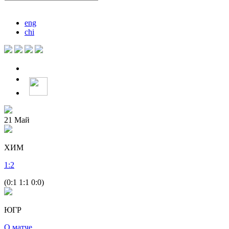
eng
chi
21
Май
ХИМ
1
:
2
(0:1 1:1 0:0)
ЮГР
О матче