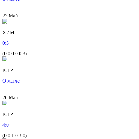
23
Май
ХИМ
0
:
3
(0:0 0:0 0:3)
ЮГР
О матче
26
Май
ЮГР
4
:
0
(0:0 1:0 3:0)