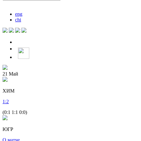
eng
chi
21
Май
ХИМ
1
:
2
(0:1 1:1 0:0)
ЮГР
О матче