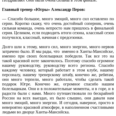
Поздравляю! Они были очень сильны в этом финале.
Главный тренер «Югры» Александр Перов:
— Спасибо большое, много эмоций, много сил оставлено по
серии. Коротко скажу, что очень достойный соперник, очень
сильная команда, очень непросто нам пришлось в финальной
серия. Целиком, если подводить итоги сезона, классный сезон
получился, классный, начиная с предсезонки.
Долго шли к этому, много сил, много энергии, много нервов
затрачено было. И мы рады, что именно в Ханты-Мансийске,
именно при своих болельщиках победили. Так все это на
такой красивой ноте закончилось. Поэтому спасибо огромное
нашему руководству, руководству всего региона. Спасибо
каждому человеку, который работает в этом клубе, нашему
персоналу, нашему тренерскому штабу, конечно же, ребятам,
они много терпели, много работали, чтобы сделать такой
подарок Югре. Конечно же, огромное спасибо нашим
болельщикам. Они и в положительные моменты, и в горе, и в
радости были с нами. Много путешествовали по бескрайней
России на всех выездах, их было слышно, они давали нам
много эмоций, много энергии. И сегодня, наверное, просто в
невероятно красивой атмосфере, в наполненном счастливыми
людьми во дворце Ханты-Мансийска.