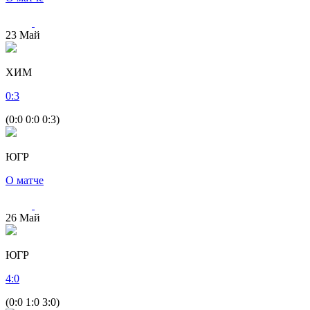
23
Май
ХИМ
0
:
3
(0:0 0:0 0:3)
ЮГР
О матче
26
Май
ЮГР
4
:
0
(0:0 1:0 3:0)