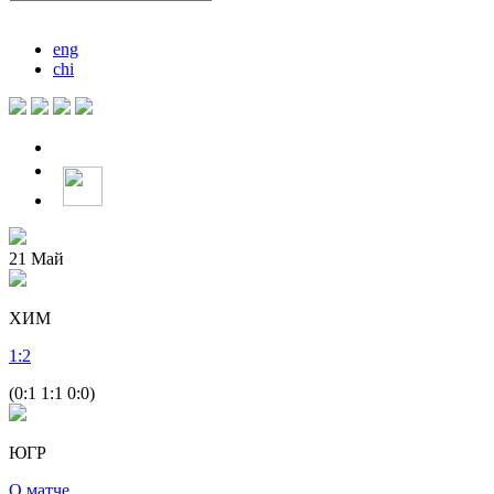
eng
chi
21
Май
ХИМ
1
:
2
(0:1 1:1 0:0)
ЮГР
О матче