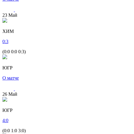
23
Май
ХИМ
0
:
3
(0:0 0:0 0:3)
ЮГР
О матче
26
Май
ЮГР
4
:
0
(0:0 1:0 3:0)