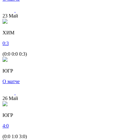
23
Май
ХИМ
0
:
3
(0:0 0:0 0:3)
ЮГР
О матче
26
Май
ЮГР
4
:
0
(0:0 1:0 3:0)