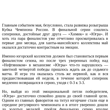
Главным событием мая, безусловно, стала развязка розыгрыша
Кубка Чемпиона России. В финальной серии сошлись
соперники, достойные друг друга — «Химик» и «Югра». И
хоть эта пара финалистов уже отчетливо просматривалась в
первые дни месяца, для ханты-мансийского коллектива май
оказался достаточно контрастным на эмоции.
Именно югорский коллектив должен был становиться первым
финалистом сезона, но после трех уверенных побед над
«Нефтяником» в механизме «Югры» что-то нарушилось —
заветной четвертой победы пришлось ждать аж до седьмого
матча. И игра эта оказалась столь же нервной, как и вся
предшествовавшая ей неделя, в течение которой соперник
медленно возвращался в серию, уходя с 0-3 к 3-3.
Но, выйдя из этой эмоциональной петли победителем,
«Югра» достаточно спокойно дошла до своей главной цели.
Одним из главных фаворитов на титул югорчане стали еще в
середине регулярного чемпионата и в итоге уверенно дошли
до золотых медалей, пройдя финальную серию вполне