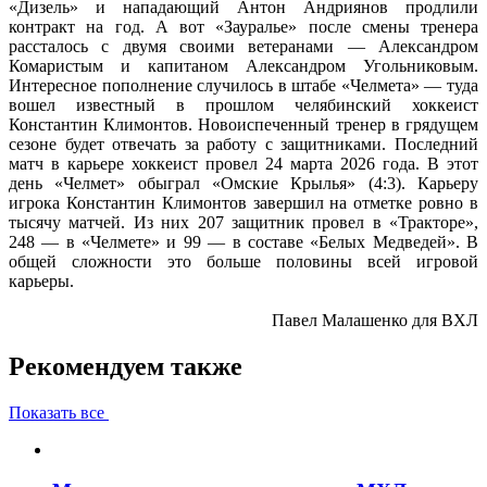
«Дизель» и нападающий Антон Андриянов продлили
контракт на год. А вот «Зауралье» после смены тренера
рассталось с двумя своими ветеранами — Александром
Комаристым и капитаном Александром Угольниковым.
Интересное пополнение случилось в штабе «Челмета» — туда
вошел известный в прошлом челябинский хоккеист
Константин Климонтов. Новоиспеченный тренер в грядущем
сезоне будет отвечать за работу с защитниками. Последний
матч в карьере хоккеист провел 24 марта 2026 года. В этот
день «Челмет» обыграл «Омские Крылья» (4:3). Карьеру
игрока Константин Климонтов завершил на отметке ровно в
тысячу матчей. Из них 207 защитник провел в «Тракторе»,
248 — в «Челмете» и 99 — в составе «Белых Медведей». В
общей сложности это больше половины всей игровой
карьеры.
Павел Малашенко для ВХЛ
Рекомендуем также
Показать все