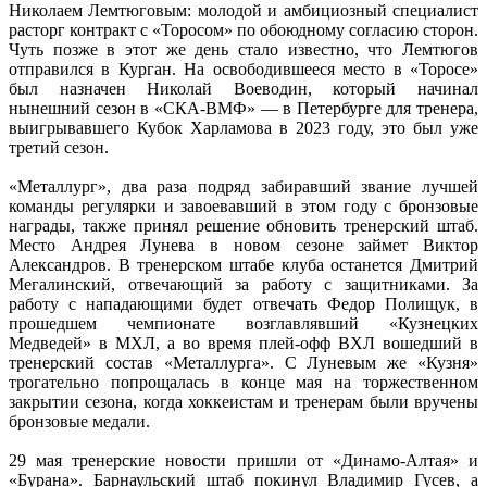
Николаем Лемтюговым: молодой и амбициозный специалист
расторг контракт с «Торосом» по обоюдному согласию сторон.
Чуть позже в этот же день стало известно, что Лемтюгов
отправился в Курган. На освободившееся место в «Торосе»
был назначен Николай Воеводин, который начинал
нынешний сезон в «СКА-ВМФ» — в Петербурге для тренера,
выигрывавшего Кубок Харламова в 2023 году, это был уже
третий сезон.
«Металлург», два раза подряд забиравший звание лучшей
команды регулярки и завоевавший в этом году с бронзовые
награды, также принял решение обновить тренерский штаб.
Место Андрея Лунева в новом сезоне займет Виктор
Александров. В тренерском штабе клуба останется Дмитрий
Мегалинский, отвечающий за работу с защитниками. За
работу с нападающими будет отвечать Федор Полищук, в
прошедшем чемпионате возглавлявший «Кузнецких
Медведей» в МХЛ, а во время плей-офф ВХЛ вошедший в
тренерский состав «Металлурга». С Луневым же «Кузня»
трогательно попрощалась в конце мая на торжественном
закрытии сезона, когда хоккеистам и тренерам были вручены
бронзовые медали.
29 мая тренерские новости пришли от «Динамо-Алтая» и
«Бурана». Барнаульский штаб покинул Владимир Гусев, а