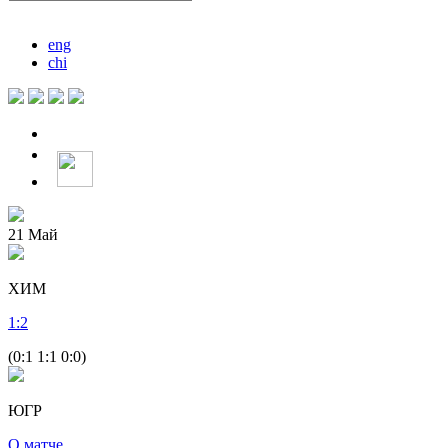
eng
chi
21
Май
ХИМ
1
:
2
(0:1 1:1 0:0)
ЮГР
О матче