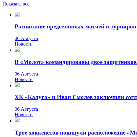
Показать все
Расписание предсезонных матчей и турниров
06 Августа
Новости
В «Молот» командированы двое защитников
06 Августа
Новости
ХК «Калуга» и Иван Смолев заключили сог
06 Августа
Новости
Трое хоккеистов покинули расположение «М