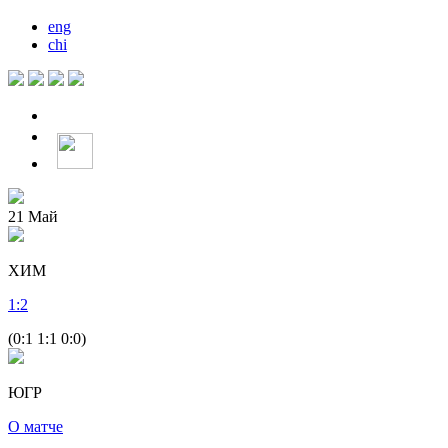
eng
chi
21
Май
ХИМ
1
:
2
(0:1 1:1 0:0)
ЮГР
О матче