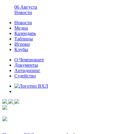
06 Августа
Новости
Новости
Медиа
Календарь
Таблицы
Игроки
Клубы
О Чемпионате
Документы
Антидопинг
Судейство