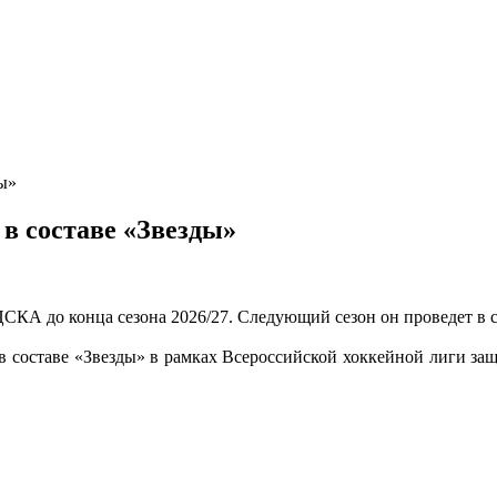
ды»
 в составе «Звезды»
СКА до конца сезона 2026/27. Следующий сезон он проведет в с
в в составе «Звезды» в рамках Всероссийской хоккейной лиги защ