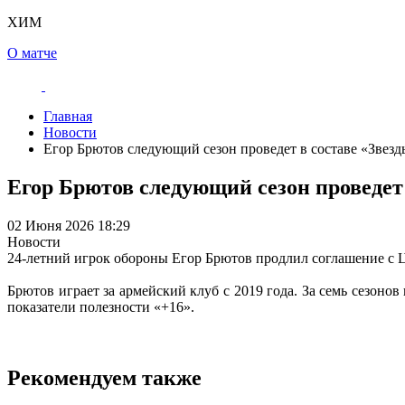
ХИМ
О матче
Главная
Новости
️Егор Брютов следующий сезон проведет в составе «Звез
️Егор Брютов следующий сезон проведет
02 Июня 2026 18:29
Новости
24-летний игрок обороны ️Егор Брютов продлил соглашение с Ц
Брютов играет за армейский клуб с 2019 года. За семь сезоно
показатели полезности «+16».
Рекомендуем также