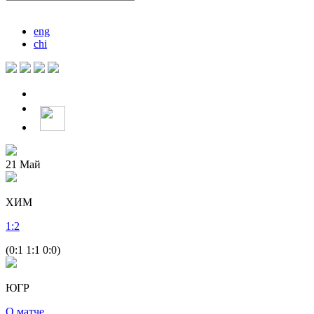
eng
chi
21
Май
ХИМ
1
:
2
(0:1 1:1 0:0)
ЮГР
О матче