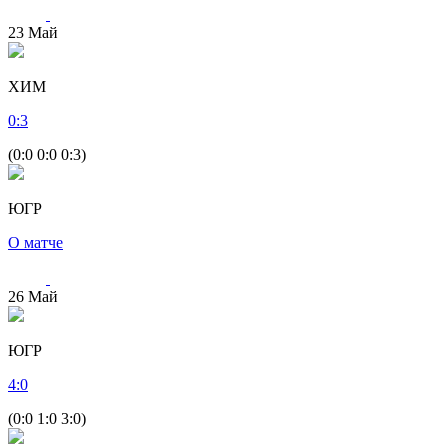
23
Май
ХИМ
0
:
3
(0:0 0:0 0:3)
ЮГР
О матче
26
Май
ЮГР
4
:
0
(0:0 1:0 3:0)