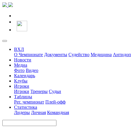
ВХЛ
О Чемпионате
Документы
Судейство
Медицина
Антидоп
Новости
Медиа
Фото
Видео
Календарь
Клубы
Игроки
Игроки
Тренеры
Судьи
Таблицы
Рег. чемпионат
Плей-офф
Статистика
Лидеры
Личная
Командная