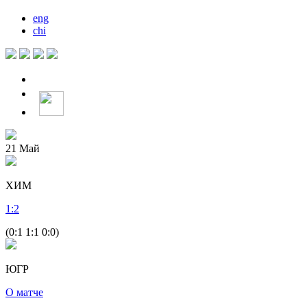
eng
chi
21
Май
ХИМ
1
:
2
(0:1 1:1 0:0)
ЮГР
О матче