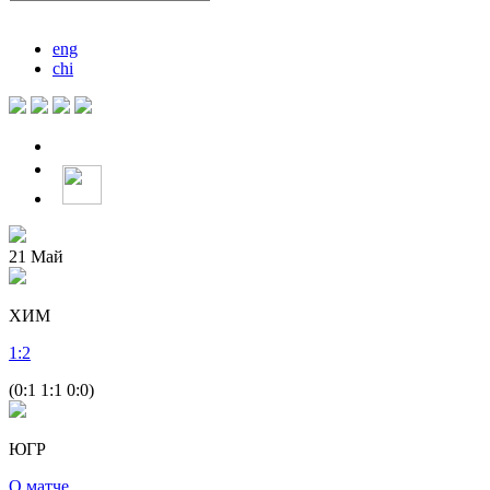
eng
chi
21
Май
ХИМ
1
:
2
(0:1 1:1 0:0)
ЮГР
О матче