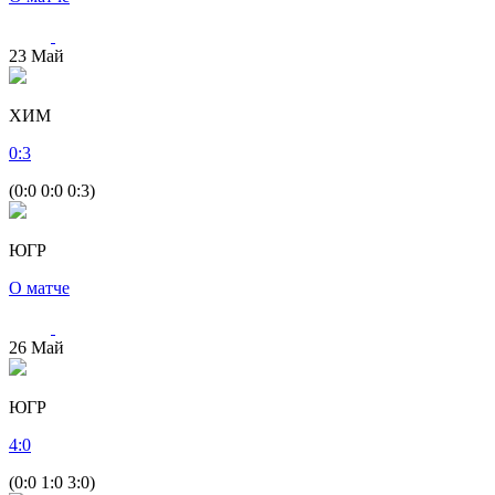
23
Май
ХИМ
0
:
3
(0:0 0:0 0:3)
ЮГР
О матче
26
Май
ЮГР
4
:
0
(0:0 1:0 3:0)