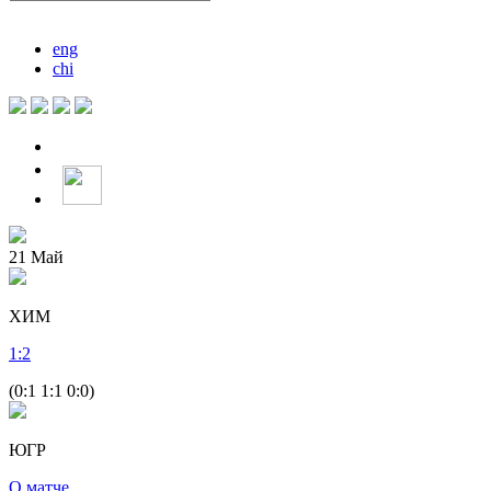
eng
chi
21
Май
ХИМ
1
:
2
(0:1 1:1 0:0)
ЮГР
О матче