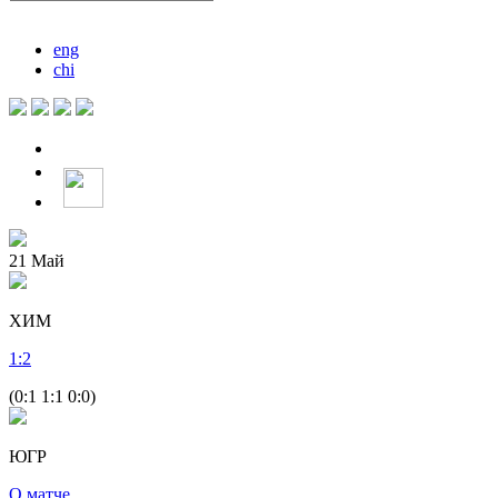
eng
chi
21
Май
ХИМ
1
:
2
(0:1 1:1 0:0)
ЮГР
О матче