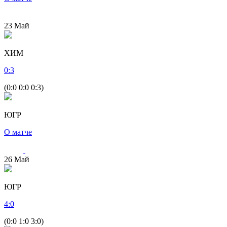
23
Май
ХИМ
0
:
3
(0:0 0:0 0:3)
ЮГР
О матче
26
Май
ЮГР
4
:
0
(0:0 1:0 3:0)