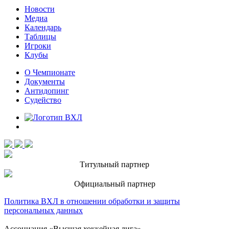
Новости
Медиа
Календарь
Таблицы
Игроки
Клубы
О Чемпионате
Документы
Антидопинг
Судейство
Титульный партнер
Официальный партнер
Политика ВХЛ в отношении обработки и защиты
персональных данных
Ассоциация «Высшая хоккейная лига»