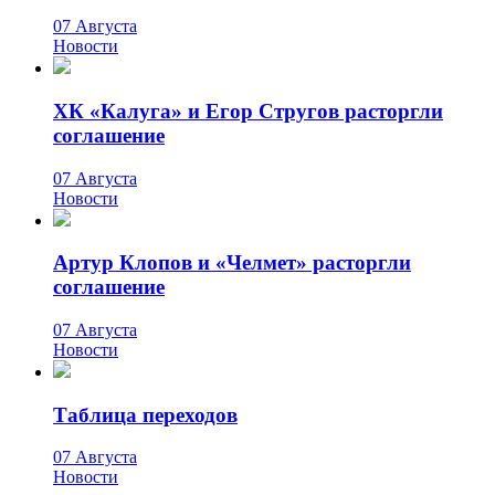
07 Августа
Новости
ХК «Калуга» и Егор Стругов расторгли
соглашение
07 Августа
Новости
Артур Клопов и «Челмет» расторгли
соглашение
07 Августа
Новости
Таблица переходов
07 Августа
Новости