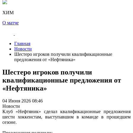
ХИМ
О матче
Главная
Новости
Шестеро игроков получили квалификационные
предложения от «Нефтяника»
Шестеро игроков получили
квалификационные предложения от
«Нефтяника»
04 Июня 2026 08:46
Новости
Клуб «Нефтяник» сделал квалификационные предложения
шести хоккеистам, выступавшим в команде в прошедшем
сезоне.
Предложения получили: