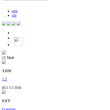
eng
chi
21
Май
ХИМ
1
:
2
(0:1 1:1 0:0)
ЮГР
О матче