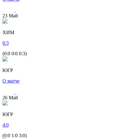
23
Май
ХИМ
0
:
3
(0:0 0:0 0:3)
ЮГР
О матче
26
Май
ЮГР
4
:
0
(0:0 1:0 3:0)