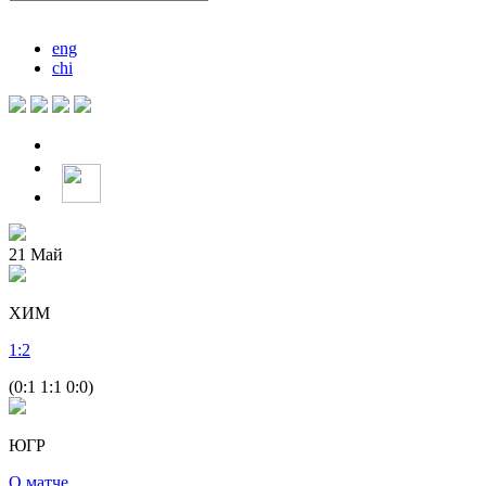
eng
chi
21
Май
ХИМ
1
:
2
(0:1 1:1 0:0)
ЮГР
О матче