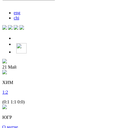
eng
chi
21
Май
ХИМ
1
:
2
(0:1 1:1 0:0)
ЮГР
О матче