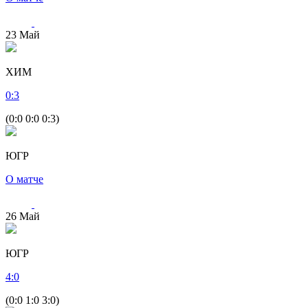
23
Май
ХИМ
0
:
3
(0:0 0:0 0:3)
ЮГР
О матче
26
Май
ЮГР
4
:
0
(0:0 1:0 3:0)