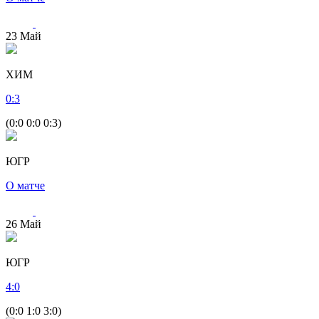
23
Май
ХИМ
0
:
3
(0:0 0:0 0:3)
ЮГР
О матче
26
Май
ЮГР
4
:
0
(0:0 1:0 3:0)