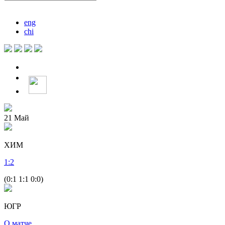
eng
chi
21
Май
ХИМ
1
:
2
(0:1 1:1 0:0)
ЮГР
О матче