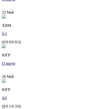
23
Май
ХИМ
0
:
3
(0:0 0:0 0:3)
ЮГР
О матче
26
Май
ЮГР
4
:
0
(0:0 1:0 3:0)