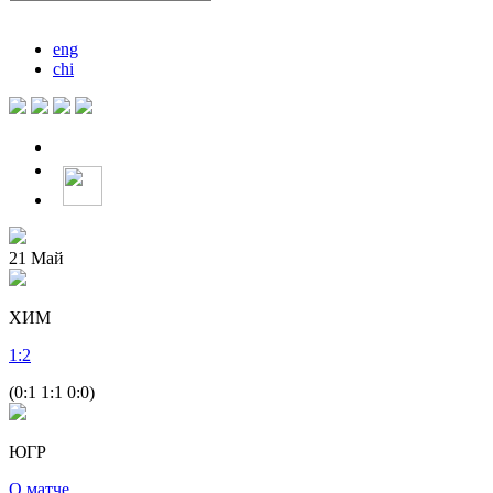
eng
chi
21
Май
ХИМ
1
:
2
(0:1 1:1 0:0)
ЮГР
О матче