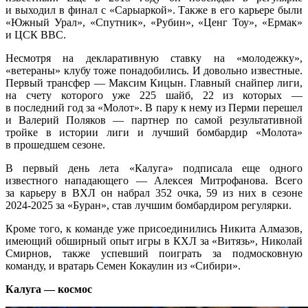
и выходил в финал с «Сарыаркой». Также в его карьере были
«Южный Урал», «Спутник», «Рубин», «Ценг Тоу», «Ермак»
и ЦСК ВВС.
Несмотря на декларативную ставку на «молодежку»,
«ветераны» клубу тоже понадобились. И довольно известные.
Первый трансфер — Максим Кицын. Главный снайпер лиги,
на счету которого уже 225 шайб, 22 из которых —
в последний год за «Молот». В пару к нему из Перми перешел
и Валерий Поляков — партнер по самой результативной
тройке в истории лиги и лучший бомбардир «Молота»
в прошедшем сезоне.
В первый день лета «Калуга» подписала еще одного
известного нападающего — Алексея Митрофанова. Всего
за карьеру в ВХЛ он набрал 352 очка, 59 из них в сезоне
2024-2025
за «Буран», став лучшим бомбардиром регулярки.
Кроме того, к команде уже присоединились Никита Алмазов,
имеющий обширный опыт игры в КХЛ за «Витязь», Николай
Смирнов, также успевший поиграть за подмосковную
команду, и вратарь Семен Кокаулин из «Сибири».
Калуга — космос