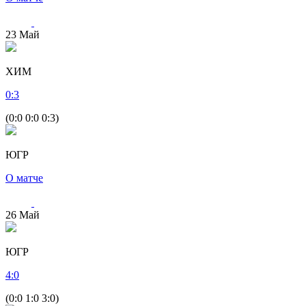
23
Май
ХИМ
0
:
3
(0:0 0:0 0:3)
ЮГР
О матче
26
Май
ЮГР
4
:
0
(0:0 1:0 3:0)