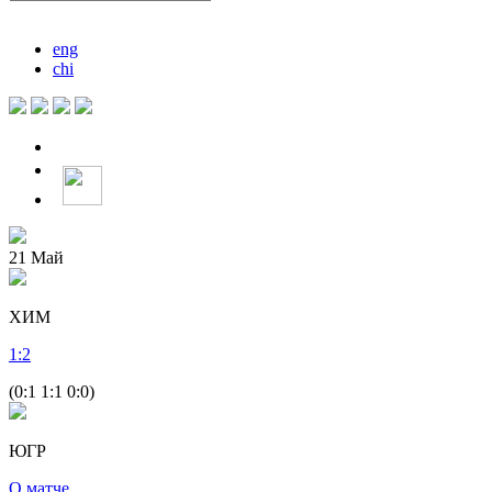
eng
chi
21
Май
ХИМ
1
:
2
(0:1 1:1 0:0)
ЮГР
О матче