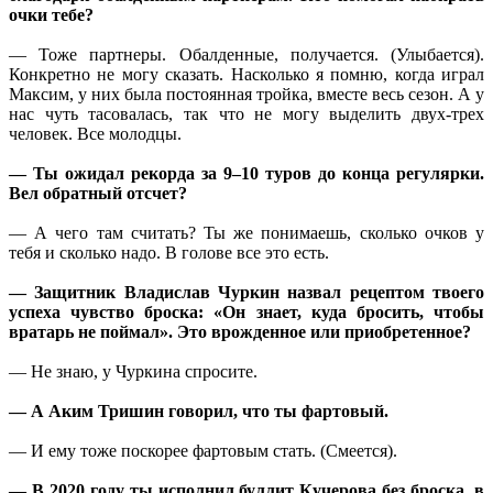
очки тебе?
— Тоже партнеры. Обалденные, получается. (Улыбается).
Конкретно не могу сказать. Насколько я помню, когда играл
Максим, у них была постоянная тройка, вместе весь сезон. А у
нас чуть тасовалась, так что не могу выделить двух-трех
человек. Все молодцы.
— Ты ожидал рекорда за 9–10 туров до конца регулярки.
Вел обратный отсчет?
— А чего там считать? Ты же понимаешь, сколько очков у
тебя и сколько надо. В голове все это есть.
— Защитник Владислав Чуркин назвал рецептом твоего
успеха чувство броска: «Он знает, куда бросить, чтобы
вратарь не поймал». Это врожденное или приобретенное?
— Не знаю, у Чуркина спросите.
— А Аким Тришин говорил, что ты фартовый.
— И ему тоже поскорее фартовым стать. (Смеется).
— В 2020 году ты исполнил буллит Кучерова без броска, в