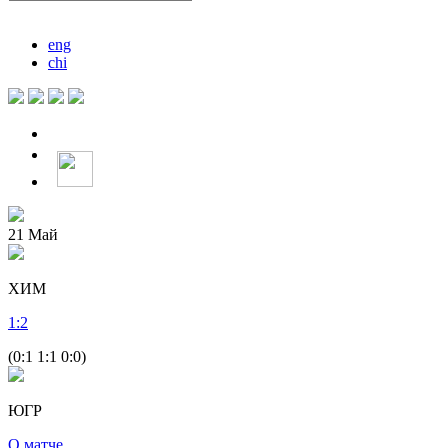
eng
chi
21
Май
ХИМ
1
:
2
(0:1 1:1 0:0)
ЮГР
О матче