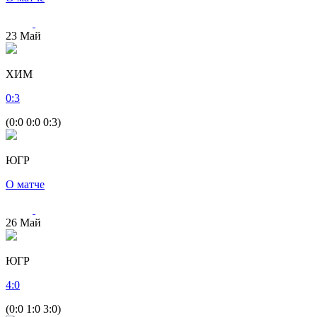
23
Май
ХИМ
0
:
3
(0:0 0:0 0:3)
ЮГР
О матче
26
Май
ЮГР
4
:
0
(0:0 1:0 3:0)