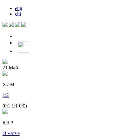
eng
chi
21
Май
ХИМ
1
:
2
(0:1 1:1 0:0)
ЮГР
О матче