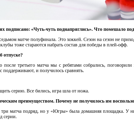
тях подписано: «Чуть-чуть поднапряглись». Что помешало по
седьмом матче полуфинала. Это хоккей. Сезон на сезон не прихо
е клубы тоже стараются набрать состав для победы в плей-офф.
б отпуске?
 после третьего матча мы с ребятами собрались, поговорили и
ас поддерживают, и получилось сравнять.
ить серию. Все бились, игра шла от ножа.
гическим преимуществом. Почему не получилось им воспольз
 три матча подряд, но у «Югры» была домашняя площадка. У ни
д серии.