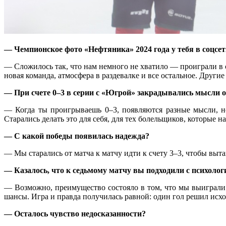
— Чемпионское фото «Нефтяника» 2024 года у тебя в соцсе
— Сложилось так, что нам немного не хватило — проиграли в 
новая команда, атмосфера в раздевалке и все остальное. Други
— При счете
0–3 в
серии с «Югрой» закрадывались мысли о
— Когда ты проигрываешь
0–3,
появляются разные мысли, но
Старались делать это для себя, для тех болельщиков, которые н
— С какой победы появилась надежда?
— Мы старались от матча к матчу идти к счету
3–3,
чтобы вытащ
— Казалось, что к седьмому матчу вы подходили с психоло
— Возможно, преимущество состояло в том, что мы выиграли
шансы. Игра и правда получилась равной: один гол решил исхо
— Осталось чувство недосказанности?