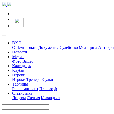
ВХЛ
О Чемпионате
Документы
Судейство
Медицина
Антидоп
Новости
Медиа
Фото
Видео
Календарь
Клубы
Игроки
Игроки
Тренеры
Судьи
Таблицы
Рег. чемпионат
Плей-офф
Статистика
Лидеры
Личная
Командная