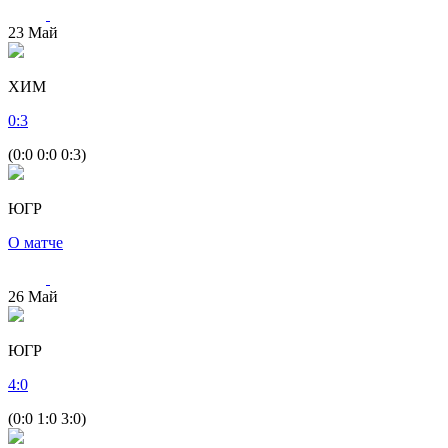
23
Май
ХИМ
0
:
3
(0:0 0:0 0:3)
ЮГР
О матче
26
Май
ЮГР
4
:
0
(0:0 1:0 3:0)