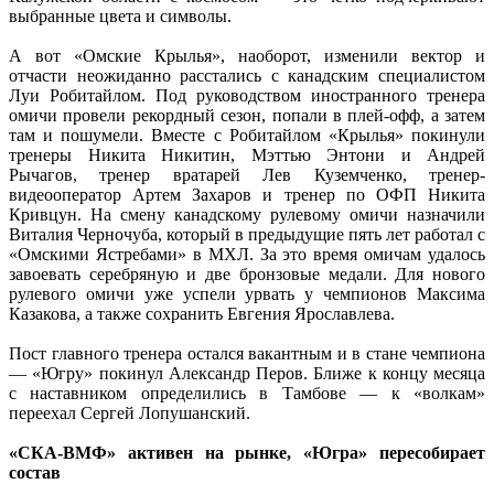
выбранные цвета и символы.
А вот «Омские Крылья», наоборот, изменили вектор и
отчасти неожиданно расстались с канадским специалистом
Луи Робитайлом. Под руководством иностранного тренера
омичи провели рекордный сезон, попали в плей-офф, а затем
там и пошумели. Вместе с Робитайлом «Крылья» покинули
тренеры Никита Никитин, Мэттью Энтони и Андрей
Рычагов, тренер вратарей Лев Куземченко, тренер-
видеооператор Артем Захаров и тренер по ОФП Никита
Кривцун. На смену канадскому рулевому омичи назначили
Виталия Черночуба, который в предыдущие пять лет работал с
«Омскими Ястребами» в МХЛ. За это время омичам удалось
завоевать серебряную и две бронзовые медали. Для нового
рулевого омичи уже успели урвать у чемпионов Максима
Казакова, а также сохранить Евгения Ярославлева.
Пост главного тренера остался вакантным и в стане чемпиона
— «Югру» покинул Александр Перов. Ближе к концу месяца
с наставником определились в Тамбове — к «волкам»
переехал Сергей Лопушанский.
«СКА-ВМФ» активен на рынке, «Югра» пересобирает
состав