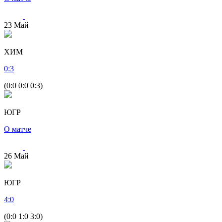
23
Май
ХИМ
0
:
3
(0:0 0:0 0:3)
ЮГР
О матче
26
Май
ЮГР
4
:
0
(0:0 1:0 3:0)