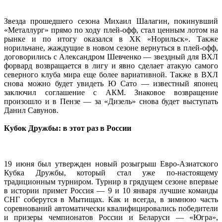
Звезда прошедшего сезона Михаил Шалагин, покинувший
«Металлург» прямо по ходу плей-офф, стал ценным лотом на
рынке и по итогу оказался в ХК «Норильск». Также
норильчане, жаждущие в новом сезоне вернуться в плей-офф,
договорились с Александром Шевченко — звездный для ВХЛ
форвард возвращается в лигу и явно сделает атакую самого
северного клуба мира еще более вариативной. Также в ВХЛ
снова можно будет увидеть Ю Сато — известный японец
заключил соглашение с АКМ. Знаковое возвращение
произошло и в Пензе — за «Дизель» снова будет выступать
Данил Савунов.
Кубок Дружбы: в этот раз в России
19 июня был утвержден новый розыгрыш Евро-Азиатского
Кубка Дружбы, который стал уже по-настоящему
традиционным турниром. Турнир в грядущем сезоне впервые
в истории примет Россия — 9 и 10 января лучшие команды
СНГ соберутся в Мытищах. Как и всегда, в зимнюю часть
соревнований автоматически квалифицировались победители
и призеры чемпионатов России и Беларуси — «Югра»,