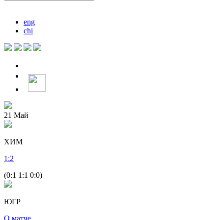
eng
chi
21
Май
ХИМ
1
:
2
(0:1 1:1 0:0)
ЮГР
О матче