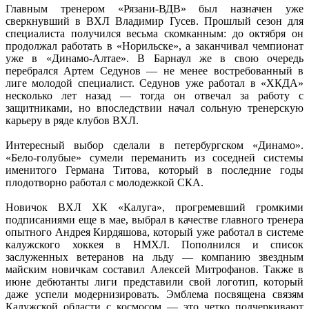
Главным тренером «Рязани-ВДВ» был назначен уже
сверкнувший в ВХЛ Владимир Гусев. Прошлый сезон для
специалиста получился весьма скомканным: до октября он
продолжал работать в «Норильске», а заканчивал чемпионат
уже в «Динамо-Алтае». В Барнаул же в свою очередь
перебрался Артем Седунов — не менее востребованный в
лиге молодой специалист. Седунов уже работал в «ХКДА»
несколько лет назад — тогда он отвечал за работу с
защитниками, но впоследствии начал сольную тренерскую
карьеру в ряде клубов ВХЛ.
Интересный выбор сделали в петербургском «Динамо».
«Бело-голубые» сумели переманить из соседней системы
именитого Германа Титова, который в последние годы
плодотворно работал с молодежкой СКА.
Новичок ВХЛ ХК «Калуга», прогремевший громкими
подписаниями еще в мае, выбрал в качестве главного тренера
опытного Андрея Кирдяшова, который уже работал в системе
калужского хоккея в НМХЛ. Пополнился и список
заслуженных ветеранов на льду — компанию звездным
майским новичкам составил Алексей Митрофанов. Также в
июне дебютанты лиги представили свой логотип, который
даже успели модернизировать. Эмблема посвящена связям
Калужской области с космосом — это четко подчеркивают