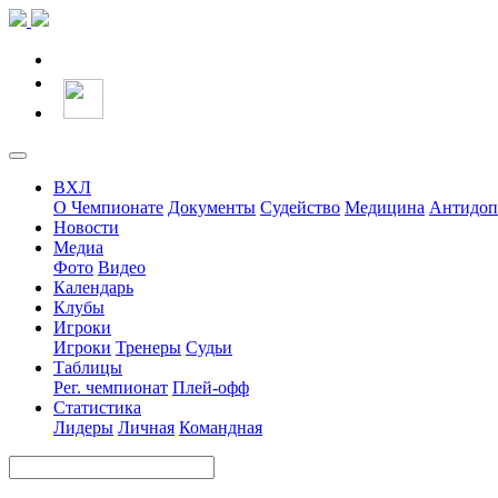
ВХЛ
О Чемпионате
Документы
Судейство
Медицина
Антидоп
Новости
Медиа
Фото
Видео
Календарь
Клубы
Игроки
Игроки
Тренеры
Судьи
Таблицы
Рег. чемпионат
Плей-офф
Статистика
Лидеры
Личная
Командная