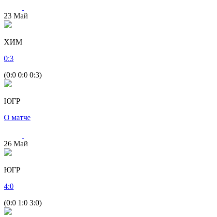
23
Май
ХИМ
0
:
3
(0:0 0:0 0:3)
ЮГР
О матче
26
Май
ЮГР
4
:
0
(0:0 1:0 3:0)