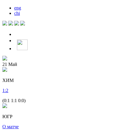
eng
chi
21
Май
ХИМ
1
:
2
(0:1 1:1 0:0)
ЮГР
О матче