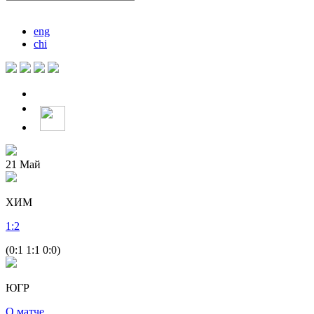
eng
chi
21
Май
ХИМ
1
:
2
(0:1 1:1 0:0)
ЮГР
О матче