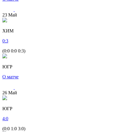
23
Май
ХИМ
0
:
3
(0:0 0:0 0:3)
ЮГР
О матче
26
Май
ЮГР
4
:
0
(0:0 1:0 3:0)