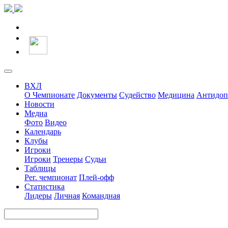
ВХЛ
О Чемпионате
Документы
Судейство
Медицина
Антидоп
Новости
Медиа
Фото
Видео
Календарь
Клубы
Игроки
Игроки
Тренеры
Судьи
Таблицы
Рег. чемпионат
Плей-офф
Статистика
Лидеры
Личная
Командная