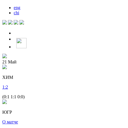
eng
chi
21
Май
ХИМ
1
:
2
(0:1 1:1 0:0)
ЮГР
О матче