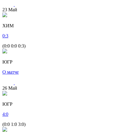
23
Май
ХИМ
0
:
3
(0:0 0:0 0:3)
ЮГР
О матче
26
Май
ЮГР
4
:
0
(0:0 1:0 3:0)