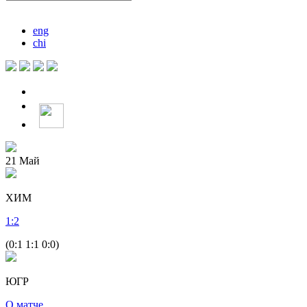
eng
chi
21
Май
ХИМ
1
:
2
(0:1 1:1 0:0)
ЮГР
О матче