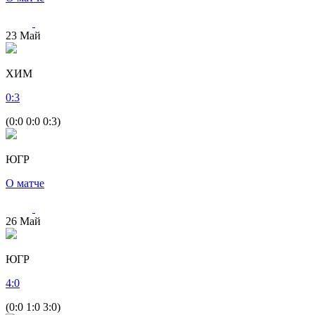
23
Май
ХИМ
0
:
3
(0:0 0:0 0:3)
ЮГР
О матче
26
Май
ЮГР
4
:
0
(0:0 1:0 3:0)