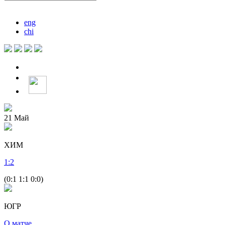
eng
chi
21
Май
ХИМ
1
:
2
(0:1 1:1 0:0)
ЮГР
О матче