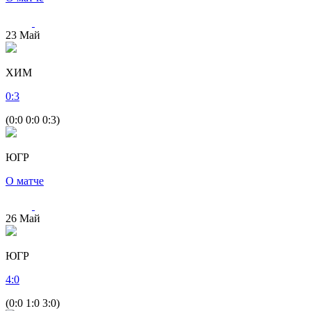
23
Май
ХИМ
0
:
3
(0:0 0:0 0:3)
ЮГР
О матче
26
Май
ЮГР
4
:
0
(0:0 1:0 3:0)