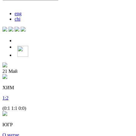
eng
chi
21
Май
ХИМ
1
:
2
(0:1 1:1 0:0)
ЮГР
О матче