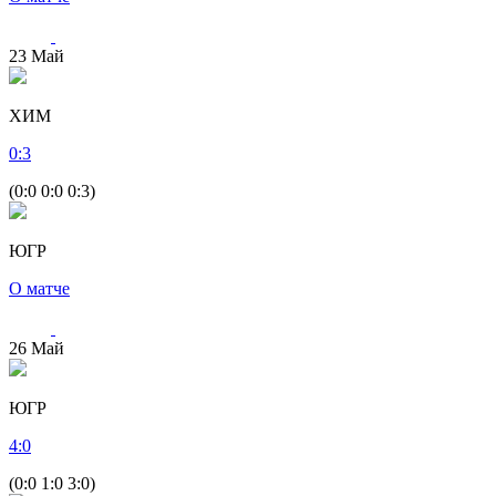
23
Май
ХИМ
0
:
3
(0:0 0:0 0:3)
ЮГР
О матче
26
Май
ЮГР
4
:
0
(0:0 1:0 3:0)