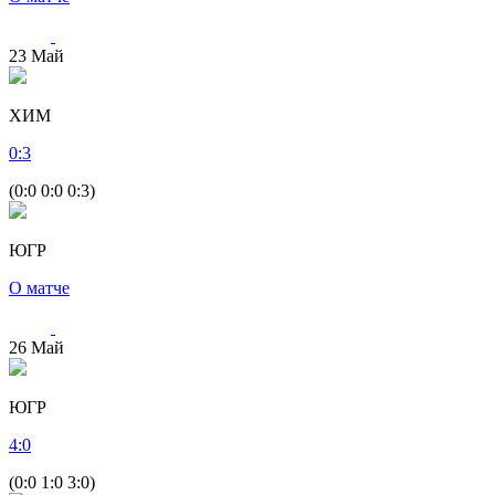
23
Май
ХИМ
0
:
3
(0:0 0:0 0:3)
ЮГР
О матче
26
Май
ЮГР
4
:
0
(0:0 1:0 3:0)