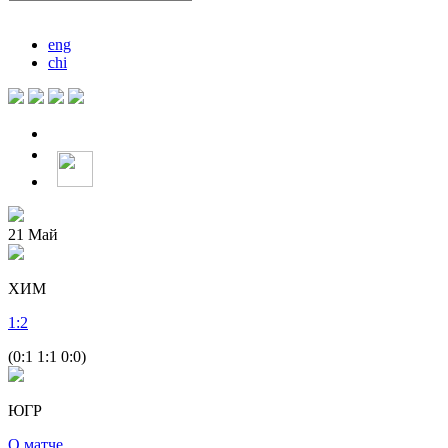
eng
chi
21
Май
ХИМ
1
:
2
(0:1 1:1 0:0)
ЮГР
О матче