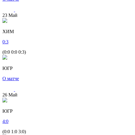
23
Май
ХИМ
0
:
3
(0:0 0:0 0:3)
ЮГР
О матче
26
Май
ЮГР
4
:
0
(0:0 1:0 3:0)