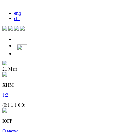
eng
chi
21
Май
ХИМ
1
:
2
(0:1 1:1 0:0)
ЮГР
О матче