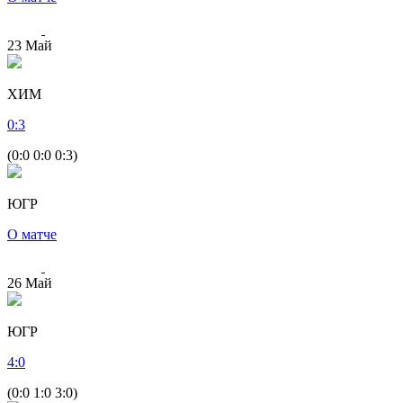
23
Май
ХИМ
0
:
3
(0:0 0:0 0:3)
ЮГР
О матче
26
Май
ЮГР
4
:
0
(0:0 1:0 3:0)