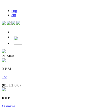
eng
chi
21
Май
ХИМ
1
:
2
(0:1 1:1 0:0)
ЮГР
О матче