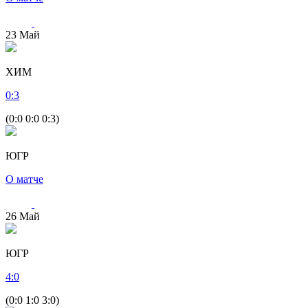
23
Май
ХИМ
0
:
3
(0:0 0:0 0:3)
ЮГР
О матче
26
Май
ЮГР
4
:
0
(0:0 1:0 3:0)