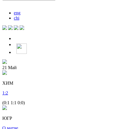
eng
chi
21
Май
ХИМ
1
:
2
(0:1 1:1 0:0)
ЮГР
О матче