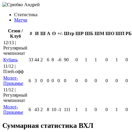
Статистика
Матчи
Сезон /
#
И
Ш
А
О
+/-
Штр
ШР
ШБ
ШМ
ШО
ШП
РБ
Клуб
12/13 |
Регулярный
чемпионат
Кубань
33
44
2
6
8
-6
90
0
1
1
0
1
0
11/12 |
Плей-офф
Молот-
6
3
0
0
0
0
0
0
0
0
0
0
0
Прикамье
11/12 |
Регулярный
чемпионат
Молот-
6
43
2
8
10
-1
111
1
1
0
0
1
0
Прикамье
Суммарная статистика ВХЛ