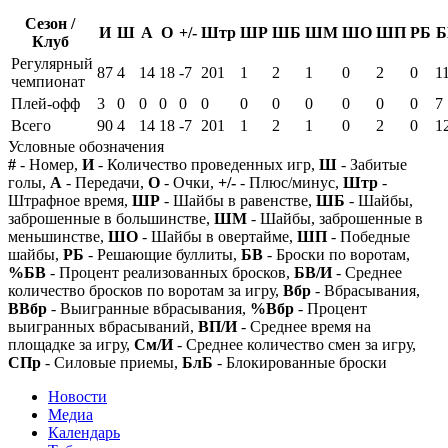
Сезон /
И
Ш
А
О
+/-
Штр
ШР
ШБ
ШМ
ШО
ШП
РБ
Б
Клуб
Регулярный
87
4
14
18
-7
201
1
2
1
0
2
0
1
чемпионат
Плей-офф
3
0
0
0
0
0
0
0
0
0
0
0
7
Всего
90
4
14
18
-7
201
1
2
1
0
2
0
1
Условные обозначения
#
- Номер,
И
- Количество проведенных игр,
Ш
- Забитые
голы,
А
- Передачи,
О
- Очки,
+/-
- Плюс/минус,
Штр
-
Штрафное время,
ШР
- Шайбы в равенстве,
ШБ
- Шайбы,
заброшенные в большинстве,
ШМ
- Шайбы, заброшенные в
меньшинстве,
ШО
- Шайбы в овертайме,
ШП
- Победные
шайбы,
РБ
- Решающие буллиты,
БВ
- Броски по воротам,
%БВ
- Процент реализованных бросков,
БВ/И
- Среднее
количество бросков по воротам за игру,
Вбр
- Вбрасывания,
ВВбр
- Выигранные вбрасывания,
%Вбр
- Процент
выигранных вбрасываний,
ВП/И
- Среднее время на
площадке за игру,
См/И
- Среднее количество смен за игру,
СПр
- Силовые приемы,
БлБ
- Блокированные броски
Новости
Медиа
Календарь