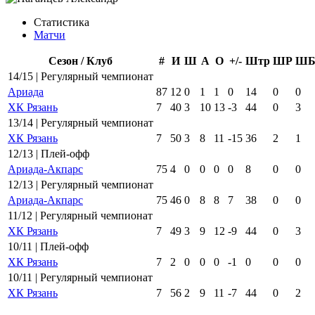
Статистика
Матчи
Сезон / Клуб
#
И
Ш
А
О
+/-
Штр
ШР
Ш
14/15 | Регулярный чемпионат
Ариада
87
12
0
1
1
0
14
0
0
ХК Рязань
7
40
3
10
13
-3
44
0
3
13/14 | Регулярный чемпионат
ХК Рязань
7
50
3
8
11
-15
36
2
1
12/13 | Плей-офф
Ариада-Акпарс
75
4
0
0
0
0
8
0
0
12/13 | Регулярный чемпионат
Ариада-Акпарс
75
46
0
8
8
7
38
0
0
11/12 | Регулярный чемпионат
ХК Рязань
7
49
3
9
12
-9
44
0
3
10/11 | Плей-офф
ХК Рязань
7
2
0
0
0
-1
0
0
0
10/11 | Регулярный чемпионат
ХК Рязань
7
56
2
9
11
-7
44
0
2