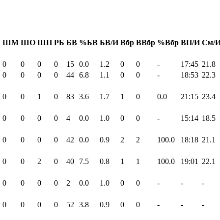
Б
ШМ
ШО
ШП
РБ
БВ
%БВ
БВ/И
Вбр
ВВбр
%Вбр
ВП/И
См/
0
0
0
0
15
0.0
1.2
0
0
-
17:45
21.8
0
0
0
0
44
6.8
1.1
0
0
-
18:53
22.3
0
0
1
0
83
3.6
1.7
1
0
0.0
21:15
23.4
0
0
0
0
4
0.0
1.0
0
0
-
15:14
18.5
0
0
0
0
42
0.0
0.9
2
2
100.0
18:18
21.1
0
0
2
0
40
7.5
0.8
1
1
100.0
19:01
22.1
0
0
0
0
2
0.0
1.0
0
0
-
-
-
0
0
0
0
52
3.8
0.9
0
0
-
-
-