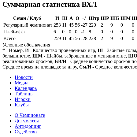
Суммарная статистика ВХЛ
Сезон / Клуб
И
Ш
А
О
+/-
Штр
ШР
ШБ
ШМ
Ш
Регулярный чемпионат
253
11
45
56
-27
220
2
9
0
0
Плей-офф
6
0
0
0
-1
8
0
0
0
0
Всего
259
11
45
56
-28
228
2
9
0
0
Условные обозначения
#
- Номер,
И
- Количество проведенных игр,
Ш
- Забитые голы
большинстве,
ШМ
- Шайбы, заброшенные в меньшинстве,
Ш
реализованных бросков,
БВ/И
- Среднее количество бросков по
Среднее время на площадке за игру,
См/И
- Среднее количество
Новости
Медиа
Календарь
Таблицы
Игроки
Клубы
О Чемпионате
Документы
Антидопинг
Судейство