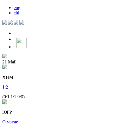
eng
chi
21
Май
ХИМ
1
:
2
(0:1 1:1 0:0)
ЮГР
О матче