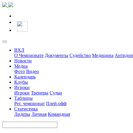
ВХЛ
О Чемпионате
Документы
Судейство
Медицина
Антидоп
Новости
Медиа
Фото
Видео
Календарь
Клубы
Игроки
Игроки
Тренеры
Судьи
Таблицы
Рег. чемпионат
Плей-офф
Статистика
Лидеры
Личная
Командная