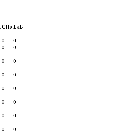
И
СПр
БлБ
0
0
0
0
0
0
0
0
0
0
0
0
0
0
0
0