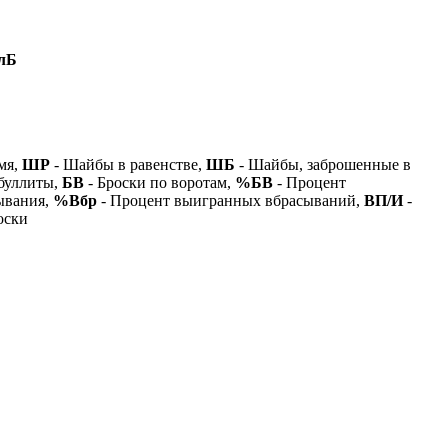
лБ
мя,
ШР
- Шайбы в равенстве,
ШБ
- Шайбы, заброшенные в
буллиты,
БВ
- Броски по воротам,
%БВ
- Процент
ывания,
%Вбр
- Процент выигранных вбрасываний,
ВП/И
-
оски