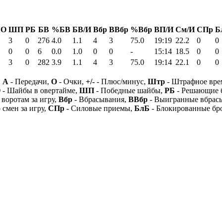
О
ШП
РБ
БВ
%БВ
БВ/И
Вбр
ВВбр
%Вбр
ВП/И
См/И
СПр
Б
3
0
276
4.0
1.1
4
3
75.0
19:19
22.2
0
0
0
0
6
0.0
1.0
0
0
-
15:14
18.5
0
0
3
0
282
3.9
1.1
4
3
75.0
19:14
22.1
0
0
,
А
- Передачи,
О
- Очки,
+/-
- Плюс/минус,
Штр
- Штрафное вре
О
- Шайбы в овертайме,
ШП
- Победные шайбы,
РБ
- Решающие 
 воротам за игру,
Вбр
- Вбрасывания,
ВВбр
- Выигранные вбрас
 смен за игру,
СПр
- Силовые приемы,
БлБ
- Блокированные бр