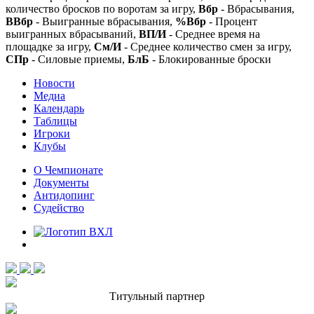
количество бросков по воротам за игру,
Вбр
- Вбрасывания,
ВВбр
- Выигранные вбрасывания,
%Вбр
- Процент
выигранных вбрасываний,
ВП/И
- Среднее время на
площадке за игру,
См/И
- Среднее количество смен за игру,
СПр
- Силовые приемы,
БлБ
- Блокированные броски
Новости
Медиа
Календарь
Таблицы
Игроки
Клубы
О Чемпионате
Документы
Антидопинг
Судейство
Титульный партнер