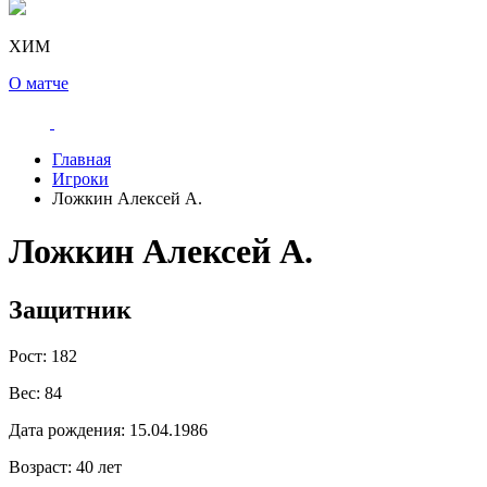
ХИМ
О матче
Главная
Игроки
Ложкин Алексей А.
Ложкин Алексей А.
Защитник
Рост:
182
Вес:
84
Дата рождения:
15.04.1986
Возраст:
40 лет