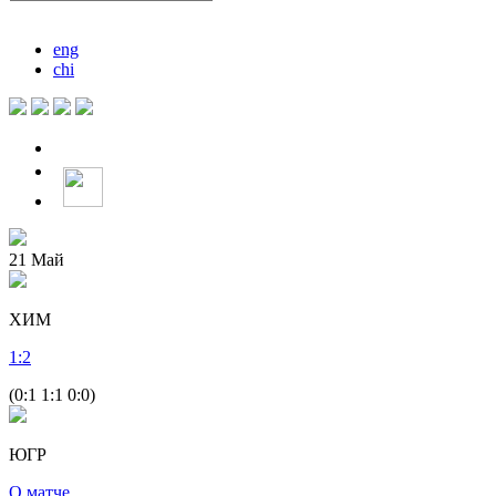
eng
chi
21
Май
ХИМ
1
:
2
(0:1 1:1 0:0)
ЮГР
О матче