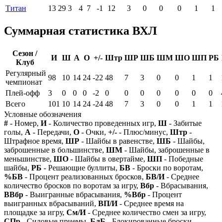
Титан
13
29
3
4
7
-1
12
3
0
0
0
1
1
Суммарная статистика ВХЛ
Сезон /
И
Ш
А
О
+/-
Штр
ШР
ШБ
ШМ
ШО
ШП
РБ
Клуб
Регулярный
98
10
14
24
-22
48
7
3
0
0
1
1
чемпионат
Плей-офф
3
0
0
0
-2
0
0
0
0
0
0
0
Всего
101
10
14
24
-24
48
7
3
0
0
1
1
Условные обозначения
#
- Номер,
И
- Количество проведенных игр,
Ш
- Забитые
голы,
А
- Передачи,
О
- Очки,
+/-
- Плюс/минус,
Штр
-
Штрафное время,
ШР
- Шайбы в равенстве,
ШБ
- Шайбы,
заброшенные в большинстве,
ШМ
- Шайбы, заброшенные в
меньшинстве,
ШО
- Шайбы в овертайме,
ШП
- Победные
шайбы,
РБ
- Решающие буллиты,
БВ
- Броски по воротам,
%БВ
- Процент реализованных бросков,
БВ/И
- Среднее
количество бросков по воротам за игру,
Вбр
- Вбрасывания,
ВВбр
- Выигранные вбрасывания,
%Вбр
- Процент
выигранных вбрасываний,
ВП/И
- Среднее время на
площадке за игру,
См/И
- Среднее количество смен за игру,
СПр
- Силовые приемы,
БлБ
- Блокированные броски