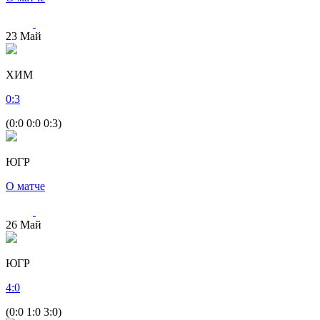
23
Май
ХИМ
0
:
3
(0:0 0:0 0:3)
ЮГР
О матче
26
Май
ЮГР
4
:
0
(0:0 1:0 3:0)