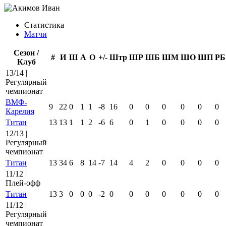
Статистика
Матчи
Сезон /
#
И
Ш
А
О
+/-
Штр
ШР
ШБ
ШМ
ШО
ШП
РБ
Клуб
13/14 |
Регулярный
чемпионат
ВМФ-
9
22
0
1
1
-8
16
0
0
0
0
0
0
Карелия
Титан
13
13
1
1
2
-6
6
0
1
0
0
0
0
12/13 |
Регулярный
чемпионат
Титан
13
34
6
8
14
-7
14
4
2
0
0
0
0
11/12 |
Плей-офф
Титан
13
3
0
0
0
-2
0
0
0
0
0
0
0
11/12 |
Регулярный
чемпионат