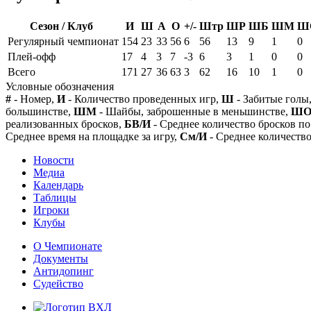
Сезон / Клуб
И
Ш
А
О
+/-
Штр
ШР
ШБ
ШМ
Ш
Регулярный чемпионат
154
23
33
56
6
56
13
9
1
0
Плей-офф
17
4
3
7
-3
6
3
1
0
0
Всего
171
27
36
63
3
62
16
10
1
0
Условные обозначения
#
- Номер,
И
- Количество проведенных игр,
Ш
- Забитые голы
большинстве,
ШМ
- Шайбы, заброшенные в меньшинстве,
Ш
реализованных бросков,
БВ/И
- Среднее количество бросков по
Среднее время на площадке за игру,
См/И
- Среднее количество
Новости
Медиа
Календарь
Таблицы
Игроки
Клубы
О Чемпионате
Документы
Антидопинг
Судейство