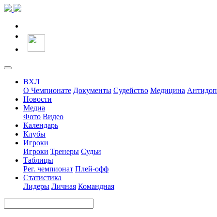
ВХЛ
О Чемпионате
Документы
Судейство
Медицина
Антидоп
Новости
Медиа
Фото
Видео
Календарь
Клубы
Игроки
Игроки
Тренеры
Судьи
Таблицы
Рег. чемпионат
Плей-офф
Статистика
Лидеры
Личная
Командная