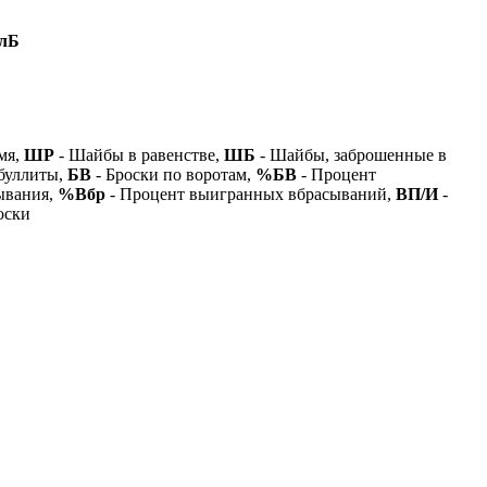
лБ
мя,
ШР
- Шайбы в равенстве,
ШБ
- Шайбы, заброшенные в
буллиты,
БВ
- Броски по воротам,
%БВ
- Процент
ывания,
%Вбр
- Процент выигранных вбрасываний,
ВП/И
-
оски