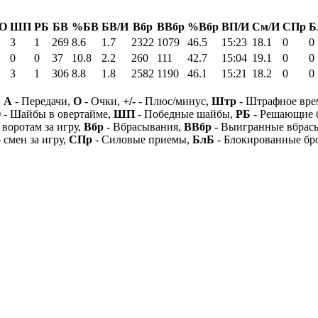
О
ШП
РБ
БВ
%БВ
БВ/И
Вбр
ВВбр
%Вбр
ВП/И
См/И
СПр
Б
3
1
269
8.6
1.7
2322
1079
46.5
15:23
18.1
0
0
0
0
37
10.8
2.2
260
111
42.7
15:04
19.1
0
0
3
1
306
8.8
1.8
2582
1190
46.1
15:21
18.2
0
0
,
А
- Передачи,
О
- Очки,
+/-
- Плюс/минус,
Штр
- Штрафное вре
О
- Шайбы в овертайме,
ШП
- Победные шайбы,
РБ
- Решающие 
 воротам за игру,
Вбр
- Вбрасывания,
ВВбр
- Выигранные вбрас
 смен за игру,
СПр
- Силовые приемы,
БлБ
- Блокированные бр