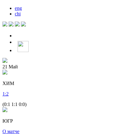
eng
chi
21
Май
ХИМ
1
:
2
(0:1 1:1 0:0)
ЮГР
О матче