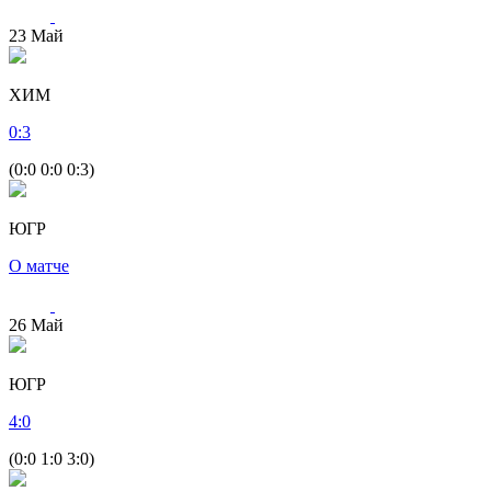
23
Май
ХИМ
0
:
3
(0:0 0:0 0:3)
ЮГР
О матче
26
Май
ЮГР
4
:
0
(0:0 1:0 3:0)