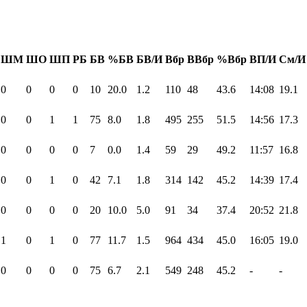
ШМ
ШО
ШП
РБ
БВ
%БВ
БВ/И
Вбр
ВВбр
%Вбр
ВП/И
См/И
0
0
0
0
10
20.0
1.2
110
48
43.6
14:08
19.1
0
0
1
1
75
8.0
1.8
495
255
51.5
14:56
17.3
0
0
0
0
7
0.0
1.4
59
29
49.2
11:57
16.8
0
0
1
0
42
7.1
1.8
314
142
45.2
14:39
17.4
0
0
0
0
20
10.0
5.0
91
34
37.4
20:52
21.8
1
0
1
0
77
11.7
1.5
964
434
45.0
16:05
19.0
0
0
0
0
75
6.7
2.1
549
248
45.2
-
-