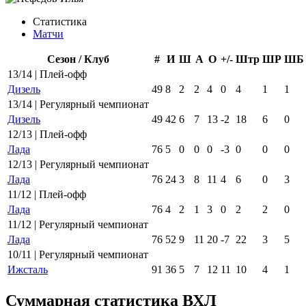
Статистика
Матчи
Сезон / Клуб
#
И
Ш
А
О
+/-
Штр
ШР
ШБ
13/14 | Плей-офф
Дизель
49
8
2
2
4
0
4
1
1
13/14 | Регулярный чемпионат
Дизель
49
42
6
7
13
-2
18
6
0
12/13 | Плей-офф
Лада
76
5
0
0
0
-3
0
0
0
12/13 | Регулярный чемпионат
Лада
76
24
3
8
11
4
6
0
3
11/12 | Плей-офф
Лада
76
4
2
1
3
0
2
2
0
11/12 | Регулярный чемпионат
Лада
76
52
9
11
20
-7
22
3
5
10/11 | Регулярный чемпионат
Ижсталь
91
36
5
7
12
11
10
4
1
Суммарная статистика ВХЛ