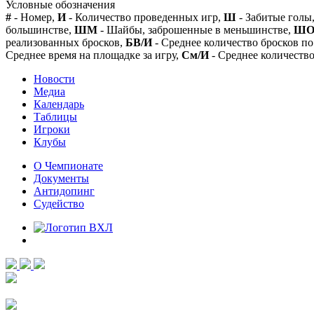
Условные обозначения
#
- Номер,
И
- Количество проведенных игр,
Ш
- Забитые голы
большинстве,
ШМ
- Шайбы, заброшенные в меньшинстве,
Ш
реализованных бросков,
БВ/И
- Среднее количество бросков по
Среднее время на площадке за игру,
См/И
- Среднее количество
Новости
Медиа
Календарь
Таблицы
Игроки
Клубы
О Чемпионате
Документы
Антидопинг
Судейство