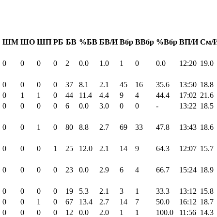
Б
ШМ
ШО
ШП
РБ
БВ
%БВ
БВ/И
Вбр
ВВбр
%Вбр
ВП/И
См/
0
0
0
0
2
0.0
1.0
1
0
0.0
12:20
19.0
0
0
0
0
37
8.1
2.1
45
16
35.6
13:50
18.8
0
1
1
0
44
11.4
4.4
9
4
44.4
17:02
21.6
0
0
0
0
6
0.0
3.0
0
0
-
13:22
18.5
0
0
1
0
80
8.8
2.7
69
33
47.8
13:43
18.6
0
0
0
1
25
12.0
2.1
14
9
64.3
12:07
15.7
0
0
0
0
23
0.0
2.9
6
4
66.7
15:24
18.9
0
0
0
0
19
5.3
2.1
3
1
33.3
13:12
15.8
0
0
1
0
67
13.4
2.7
14
7
50.0
16:12
18.7
0
0
0
0
12
0.0
2.0
1
1
100.0
11:56
14.3