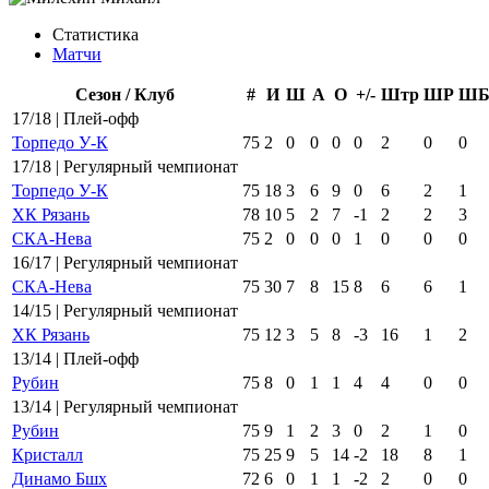
Статистика
Матчи
Сезон / Клуб
#
И
Ш
А
О
+/-
Штр
ШР
Ш
17/18 | Плей-офф
Торпедо У-К
75
2
0
0
0
0
2
0
0
17/18 | Регулярный чемпионат
Торпедо У-К
75
18
3
6
9
0
6
2
1
ХК Рязань
78
10
5
2
7
-1
2
2
3
СКА-Нева
75
2
0
0
0
1
0
0
0
16/17 | Регулярный чемпионат
СКА-Нева
75
30
7
8
15
8
6
6
1
14/15 | Регулярный чемпионат
ХК Рязань
75
12
3
5
8
-3
16
1
2
13/14 | Плей-офф
Рубин
75
8
0
1
1
4
4
0
0
13/14 | Регулярный чемпионат
Рубин
75
9
1
2
3
0
2
1
0
Кристалл
75
25
9
5
14
-2
18
8
1
Динамо Бшх
72
6
0
1
1
-2
2
0
0