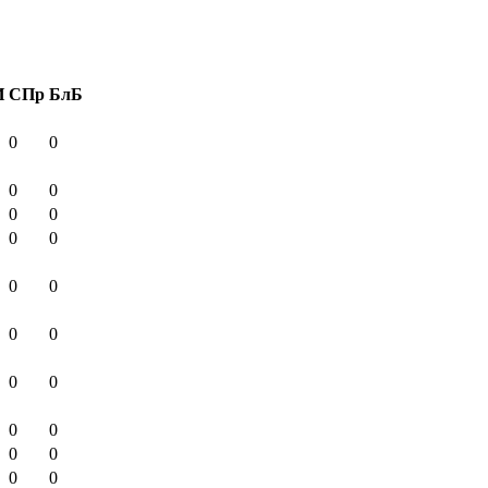
И
СПр
БлБ
0
0
0
0
0
0
0
0
0
0
0
0
0
0
0
0
0
0
0
0