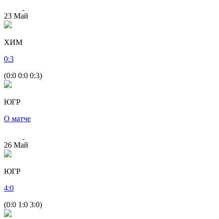
23
Май
ХИМ
0
:
3
(0:0 0:0 0:3)
ЮГР
О матче
26
Май
ЮГР
4
:
0
(0:0 1:0 3:0)