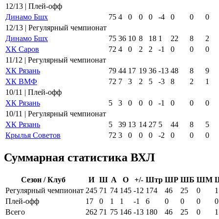
12/13 | Плей-офф
Динамо Бшх
75
4
0
0
0
-4
0
0
0
12/13 | Регулярный чемпионат
Динамо Бшх
75
36
10
8
18
1
22
8
2
ХК Саров
72
4
0
2
2
-1
0
0
0
11/12 | Регулярный чемпионат
ХК Рязань
79
44
17
19
36
-13
48
8
9
ХК ВМФ
72
7
3
2
5
-3
8
2
1
10/11 | Плей-офф
ХК Рязань
5
3
0
0
0
-1
0
0
0
10/11 | Регулярный чемпионат
ХК Рязань
5
39
13
14
27
5
44
8
5
Крылья Советов
72
3
0
0
0
-2
0
0
0
Суммарная статистика ВХЛ
Сезон / Клуб
И
Ш
А
О
+/-
Штр
ШР
ШБ
ШМ
Регулярный чемпионат
245
71
74
145
-12
174
46
25
0
1
Плей-офф
17
0
1
1
-1
6
0
0
0
0
Всего
262
71
75
146
-13
180
46
25
0
1