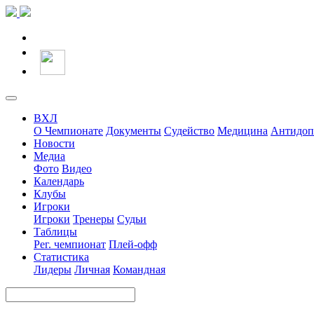
ВХЛ
О Чемпионате
Документы
Судейство
Медицина
Антидоп
Новости
Медиа
Фото
Видео
Календарь
Клубы
Игроки
Игроки
Тренеры
Судьи
Таблицы
Рег. чемпионат
Плей-офф
Статистика
Лидеры
Личная
Командная