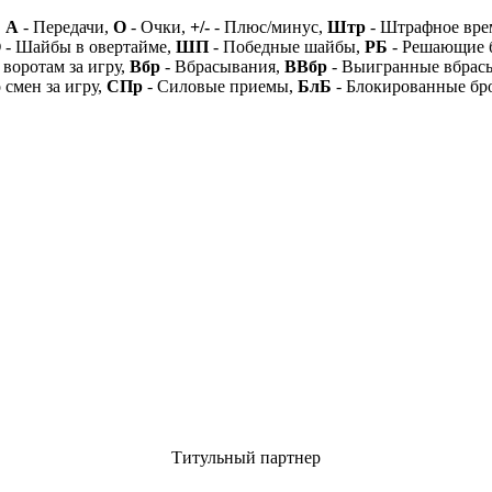
,
А
- Передачи,
О
- Очки,
+/-
- Плюс/минус,
Штр
- Штрафное вре
О
- Шайбы в овертайме,
ШП
- Победные шайбы,
РБ
- Решающие 
 воротам за игру,
Вбр
- Вбрасывания,
ВВбр
- Выигранные вбрас
 смен за игру,
СПр
- Силовые приемы,
БлБ
- Блокированные бр
Титульный партнер