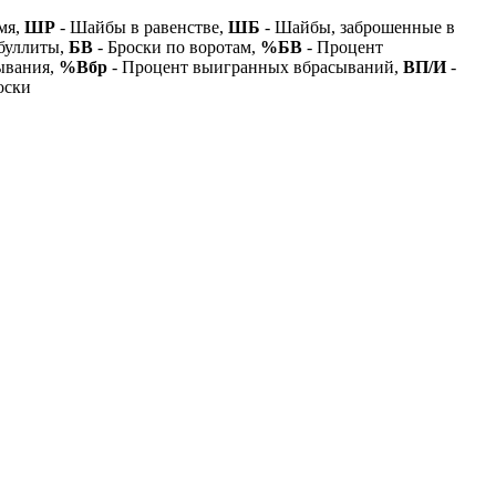
мя,
ШР
- Шайбы в равенстве,
ШБ
- Шайбы, заброшенные в
буллиты,
БВ
- Броски по воротам,
%БВ
- Процент
ывания,
%Вбр
- Процент выигранных вбрасываний,
ВП/И
-
оски