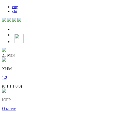
eng
chi
21
Май
ХИМ
1
:
2
(0:1 1:1 0:0)
ЮГР
О матче