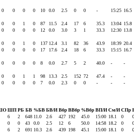
0
0
0
0
10
0.0
2.5
0
0
-
15:25
16.5
0
0
1
0
87
11.5
2.4
17
6
35.3
13:04
15.8
0
0
0
0
12
0.0
3.0
3
1
33.3
12:30
13.8
0
0
1
0
137
12.4
3.1
82
36
43.9
18:39
20.4
0
0
0
0
17
17.6
2.4
18
6
33.3
15:15
16.7
0
0
0
0
8
0.0
2.7
5
2
40.0
-
-
0
0
1
1
98
13.3
2.5
152
72
47.4
-
-
0
0
0
0
7
0.0
2.3
0
0
-
-
-
ШО
ШП
РБ
БВ
%БВ
БВ/И
Вбр
ВВбр
%Вбр
ВП/И
См/И
СПр
6
2
648
11.0
2.6
427
192
45.0
15:00
18.1
0
0
0
43
0.0
2.5
12
6
50.0
14:58
18.2
0
6
2
691
10.3
2.6
439
198
45.1
15:00
18.1
0