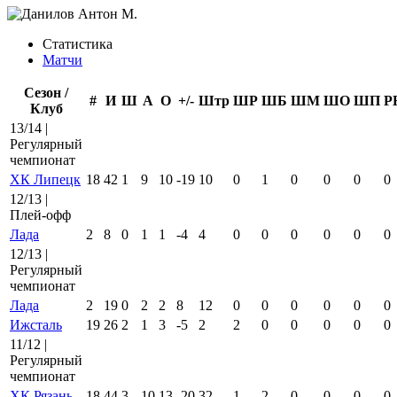
Статистика
Матчи
Сезон /
#
И
Ш
А
О
+/-
Штр
ШР
ШБ
ШМ
ШО
ШП
Р
Клуб
13/14 |
Регулярный
чемпионат
ХК Липецк
18
42
1
9
10
-19
10
0
1
0
0
0
0
12/13 |
Плей-офф
Лада
2
8
0
1
1
-4
4
0
0
0
0
0
0
12/13 |
Регулярный
чемпионат
Лада
2
19
0
2
2
8
12
0
0
0
0
0
0
Ижсталь
19
26
2
1
3
-5
2
2
0
0
0
0
0
11/12 |
Регулярный
чемпионат
ХК Рязань
18
44
3
10
13
-20
32
1
2
0
0
0
0