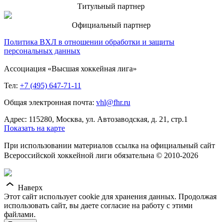
Титульный партнер
Официальный партнер
Политика ВХЛ в отношении обработки и защиты
персональных данных
Ассоциация «Высшая хоккейная лига»
Тел:
+7 (495) 647-71-11
Общая электронная почта:
vhl@fhr.ru
Адрес: 115280, Москва, ул. Автозаводская, д. 21, стр.1
Показать на карте
При использовании материалов ссылка на официальный сайт
Всероссийской хоккейной лиги обязательна © 2010-2026
Наверх
Этот сайт использует cookie для хранения данных. Продолжая
использовать сайт, вы даете согласие на работу с этими
файлами.