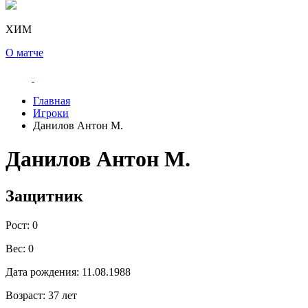
ХИМ
О матче
Главная
Игроки
Данилов Антон М.
Данилов Антон М.
Защитник
Рост:
0
Вес:
0
Дата рождения:
11.08.1988
Возраст:
37 лет