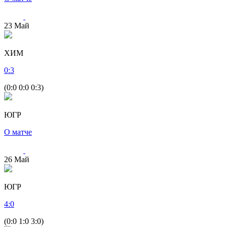
23
Май
ХИМ
0
:
3
(0:0 0:0 0:3)
ЮГР
О матче
26
Май
ЮГР
4
:
0
(0:0 1:0 3:0)