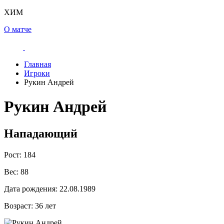
ХИМ
О матче
Главная
Игроки
Рукин Андрей
Рукин Андрей
Нападающий
Рост:
184
Вес:
88
Дата рождения:
22.08.1989
Возраст:
36 лет