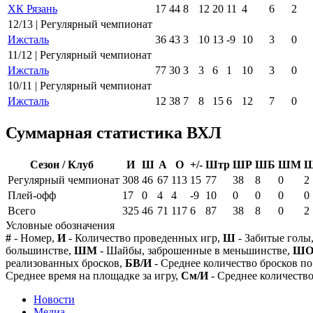
ХК Рязань
17
44
8
12
20
11
4
6
2
12/13 | Регулярный чемпионат
Ижсталь
36
43
3
10
13
-9
10
3
0
11/12 | Регулярный чемпионат
Ижсталь
77
30
3
3
6
1
10
3
0
10/11 | Регулярный чемпионат
Ижсталь
12
38
7
8
15
6
12
7
0
Суммарная статистика ВХЛ
Сезон / Клуб
И
Ш
А
О
+/-
Штр
ШР
ШБ
ШМ
Регулярный чемпионат
308
46
67
113
15
77
38
8
0
2
Плей-офф
17
0
4
4
-9
10
0
0
0
0
Всего
325
46
71
117
6
87
38
8
0
2
Условные обозначения
#
- Номер,
И
- Количество проведенных игр,
Ш
- Забитые голы
большинстве,
ШМ
- Шайбы, заброшенные в меньшинстве,
Ш
реализованных бросков,
БВ/И
- Среднее количество бросков по
Среднее время на площадке за игру,
См/И
- Среднее количество
Новости
Медиа