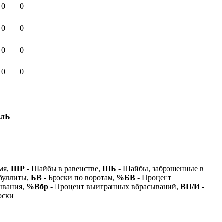
0
0
0
0
0
0
0
0
БлБ
мя,
ШР
- Шайбы в равенстве,
ШБ
- Шайбы, заброшенные в
буллиты,
БВ
- Броски по воротам,
%БВ
- Процент
ывания,
%Вбр
- Процент выигранных вбрасываний,
ВП/И
-
оски