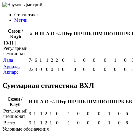
Статистика
Матчи
Сезон /
#
И
Ш
А
О
+/-
Штр
ШР
ШБ
ШМ
ШО
ШП
РБ
Клуб
10/11 |
Регулярный
чемпионат
Лада
74
6
1
1
2
2
0
1
0
0
0
1
0
Ариада-
22
3
0
0
0
-1
0
0
0
0
0
0
0
Акпарс
Суммарная статистика ВХЛ
Сезон /
И
Ш
А
О
+/-
Штр
ШР
ШБ
ШМ
ШО
ШП
РБ
БВ
Клуб
Регулярный
9
1
1
2
1
0
1
0
0
0
1
0
6
чемпионат
Всего
9
1
1
2
1
0
1
0
0
0
1
0
6
Условные обозначения