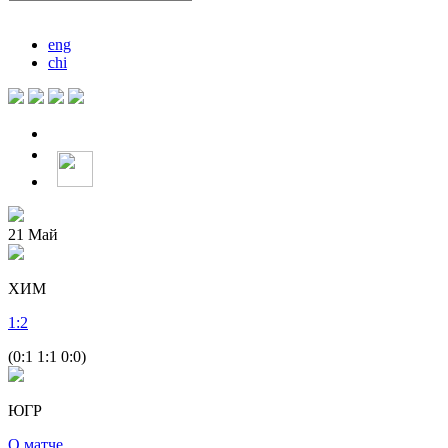
eng
chi
21
Май
ХИМ
1
:
2
(0:1 1:1 0:0)
ЮГР
О матче