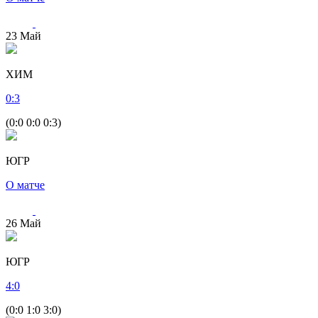
23
Май
ХИМ
0
:
3
(0:0 0:0 0:3)
ЮГР
О матче
26
Май
ЮГР
4
:
0
(0:0 1:0 3:0)