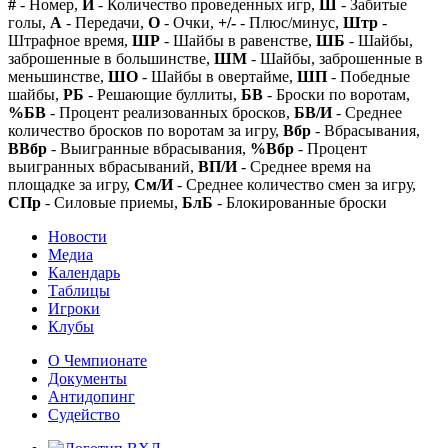
#
- Номер,
И
- Количество проведенных игр,
Ш
- Забитые
голы,
А
- Передачи,
О
- Очки,
+/-
- Плюс/минус,
Штр
-
Штрафное время,
ШР
- Шайбы в равенстве,
ШБ
- Шайбы,
заброшенные в большинстве,
ШМ
- Шайбы, заброшенные в
меньшинстве,
ШО
- Шайбы в овертайме,
ШП
- Победные
шайбы,
РБ
- Решающие буллиты,
БВ
- Броски по воротам,
%БВ
- Процент реализованных бросков,
БВ/И
- Среднее
количество бросков по воротам за игру,
Вбр
- Вбрасывания,
ВВбр
- Выигранные вбрасывания,
%Вбр
- Процент
выигранных вбрасываний,
ВП/И
- Среднее время на
площадке за игру,
См/И
- Среднее количество смен за игру,
СПр
- Силовые приемы,
БлБ
- Блокированные броски
Новости
Медиа
Календарь
Таблицы
Игроки
Клубы
О Чемпионате
Документы
Антидопинг
Судейство