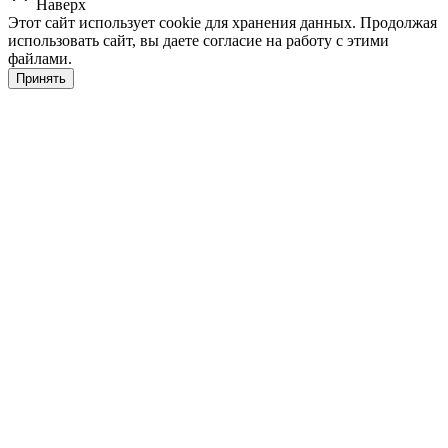
Наверх
Этот сайт использует cookie для хранения данных. Продолжая
использовать сайт, вы даете согласие на работу с этими
файлами.
Принять