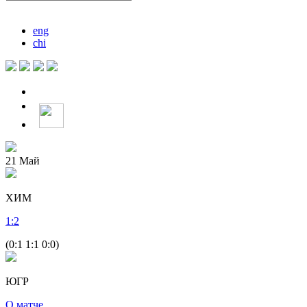
eng
chi
21
Май
ХИМ
1
:
2
(0:1 1:1 0:0)
ЮГР
О матче