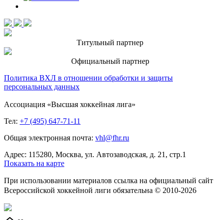
Титульный партнер
Официальный партнер
Политика ВХЛ в отношении обработки и защиты
персональных данных
Ассоциация «Высшая хоккейная лига»
Тел:
+7 (495) 647-71-11
Общая электронная почта:
vhl@fhr.ru
Адрес: 115280, Москва, ул. Автозаводская, д. 21, стр.1
Показать на карте
При использовании материалов ссылка на официальный сайт
Всероссийской хоккейной лиги обязательна © 2010-2026