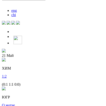
eng
chi
21
Май
ХИМ
1
:
2
(0:1 1:1 0:0)
ЮГР
О матче