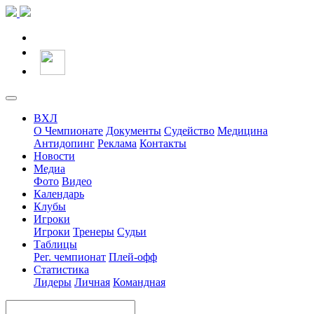
ВХЛ
О Чемпионате
Документы
Судейство
Медицина
Антидопинг
Реклама
Контакты
Новости
Медиа
Фото
Видео
Календарь
Клубы
Игроки
Игроки
Тренеры
Судьи
Таблицы
Рег. чемпионат
Плей-офф
Статистика
Лидеры
Личная
Командная