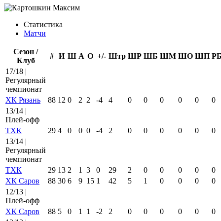
Статистика
Матчи
Сезон /
#
И
Ш
А
О
+/-
Штр
ШР
ШБ
ШМ
ШО
ШП
Р
Клуб
17/18 |
Регулярный
чемпионат
ХК Рязань
88
12
0
2
2
-4
4
0
0
0
0
0
0
13/14 |
Плей-офф
ТХК
29
4
0
0
0
-4
2
0
0
0
0
0
0
13/14 |
Регулярный
чемпионат
ТХК
29
13
2
1
3
0
29
2
0
0
0
0
0
ХК Саров
88
30
6
9
15
1
42
5
1
0
0
0
0
12/13 |
Плей-офф
ХК Саров
88
5
0
1
1
-2
2
0
0
0
0
0
0