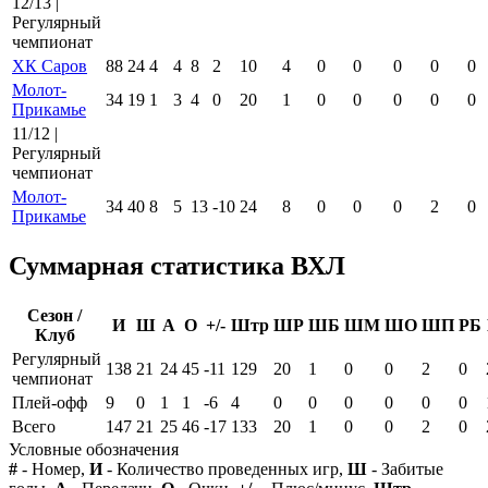
12/13 |
Регулярный
чемпионат
ХК Саров
88
24
4
4
8
2
10
4
0
0
0
0
0
Молот-
34
19
1
3
4
0
20
1
0
0
0
0
0
Прикамье
11/12 |
Регулярный
чемпионат
Молот-
34
40
8
5
13
-10
24
8
0
0
0
2
0
Прикамье
Суммарная статистика ВХЛ
Сезон /
И
Ш
А
О
+/-
Штр
ШР
ШБ
ШМ
ШО
ШП
РБ
Клуб
Регулярный
138
21
24
45
-11
129
20
1
0
0
2
0
чемпионат
Плей-офф
9
0
1
1
-6
4
0
0
0
0
0
0
Всего
147
21
25
46
-17
133
20
1
0
0
2
0
Условные обозначения
#
- Номер,
И
- Количество проведенных игр,
Ш
- Забитые