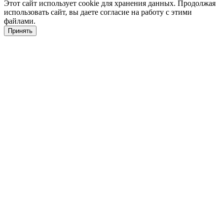
Этот сайт использует cookie для хранения данных. Продолжая
использовать сайт, вы даете согласие на работу с этими
файлами.
Принять