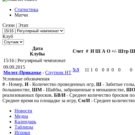
Статистика
Матчи
Сезон | Этап
Клуб
Дата
Счет
#
И
Ш
А
О
+/-
Штр
Ш
Клубы
15/16 | Регулярный чемпионат
09.09.2015
5:3
11
1
0
0
0
0
0
0
Молот-Прикамье
-
Спутник НТ
Условные обозначения
#
- Номер,
И
- Количество проведенных игр,
Ш
- Забитые голы
большинстве,
ШМ
- Шайбы, заброшенные в меньшинстве,
Ш
реализованных бросков,
БВ/И
- Среднее количество бросков по
Среднее время на площадке за игру,
См/И
- Среднее количество
Новости
Медиа
Календарь
Таблицы
Игроки