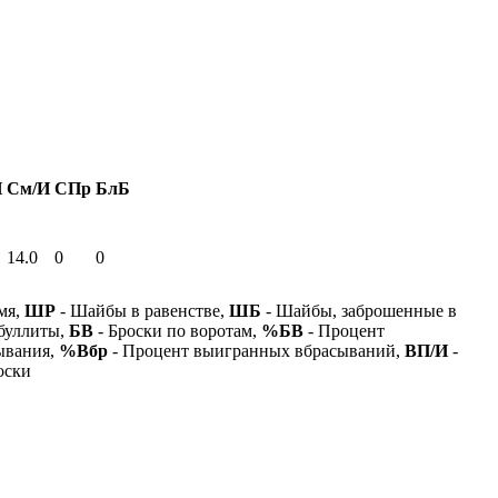
И
См/И
СПр
БлБ
14.0
0
0
мя,
ШР
- Шайбы в равенстве,
ШБ
- Шайбы, заброшенные в
буллиты,
БВ
- Броски по воротам,
%БВ
- Процент
ывания,
%Вбр
- Процент выигранных вбрасываний,
ВП/И
-
оски