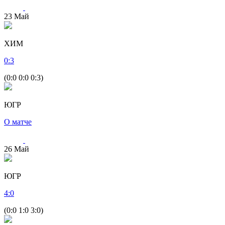
23
Май
ХИМ
0
:
3
(0:0 0:0 0:3)
ЮГР
О матче
26
Май
ЮГР
4
:
0
(0:0 1:0 3:0)