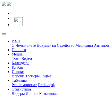
ВХЛ
О Чемпионате
Документы
Судейство
Медицина
Антидоп
Новости
Медиа
Фото
Видео
Календарь
Клубы
Игроки
Игроки
Тренеры
Судьи
Таблицы
Рег. чемпионат
Плей-офф
Статистика
Лидеры
Личная
Командная