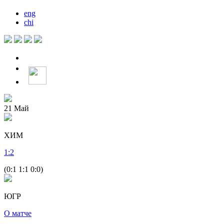
eng
chi
21
Май
ХИМ
1
:
2
(0:1 1:1 0:0)
ЮГР
О матче