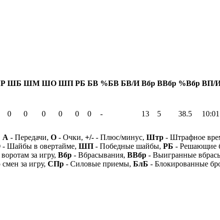
Р
ШБ
ШМ
ШО
ШП
РБ
БВ
%БВ
БВ/И
Вбр
ВВбр
%Вбр
ВП/
0
0
0
0
0
0
-
13
5
38.5
10:01
,
А
- Передачи,
О
- Очки,
+/-
- Плюс/минус,
Штр
- Штрафное вре
О
- Шайбы в овертайме,
ШП
- Победные шайбы,
РБ
- Решающие 
 воротам за игру,
Вбр
- Вбрасывания,
ВВбр
- Выигранные вбрас
 смен за игру,
СПр
- Силовые приемы,
БлБ
- Блокированные бр