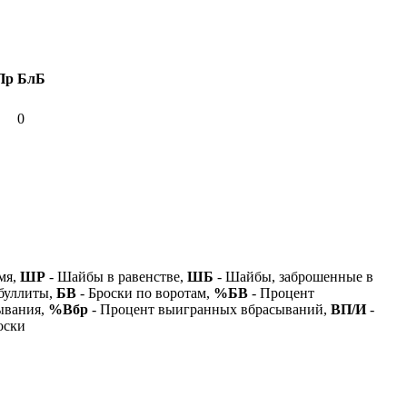
Пр
БлБ
0
мя,
ШР
- Шайбы в равенстве,
ШБ
- Шайбы, заброшенные в
буллиты,
БВ
- Броски по воротам,
%БВ
- Процент
ывания,
%Вбр
- Процент выигранных вбрасываний,
ВП/И
-
оски