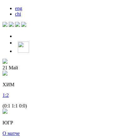
eng
chi
21
Май
ХИМ
1
:
2
(0:1 1:1 0:0)
ЮГР
О матче