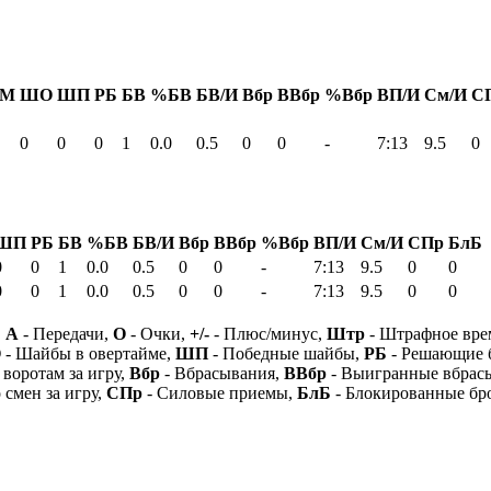
М
ШО
ШП
РБ
БВ
%БВ
БВ/И
Вбр
ВВбр
%Вбр
ВП/И
См/И
С
0
0
0
1
0.0
0.5
0
0
-
7:13
9.5
0
ШП
РБ
БВ
%БВ
БВ/И
Вбр
ВВбр
%Вбр
ВП/И
См/И
СПр
БлБ
0
0
1
0.0
0.5
0
0
-
7:13
9.5
0
0
0
0
1
0.0
0.5
0
0
-
7:13
9.5
0
0
,
А
- Передачи,
О
- Очки,
+/-
- Плюс/минус,
Штр
- Штрафное вре
О
- Шайбы в овертайме,
ШП
- Победные шайбы,
РБ
- Решающие 
 воротам за игру,
Вбр
- Вбрасывания,
ВВбр
- Выигранные вбрас
 смен за игру,
СПр
- Силовые приемы,
БлБ
- Блокированные бр