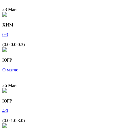
23
Май
ХИМ
0
:
3
(0:0 0:0 0:3)
ЮГР
О матче
26
Май
ЮГР
4
:
0
(0:0 1:0 3:0)