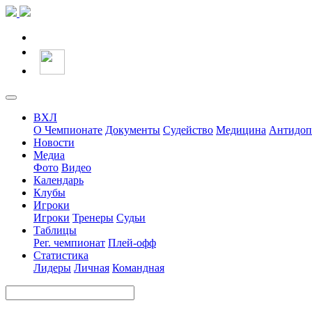
ВХЛ
О Чемпионате
Документы
Судейство
Медицина
Антидоп
Новости
Медиа
Фото
Видео
Календарь
Клубы
Игроки
Игроки
Тренеры
Судьи
Таблицы
Рег. чемпионат
Плей-офф
Статистика
Лидеры
Личная
Командная