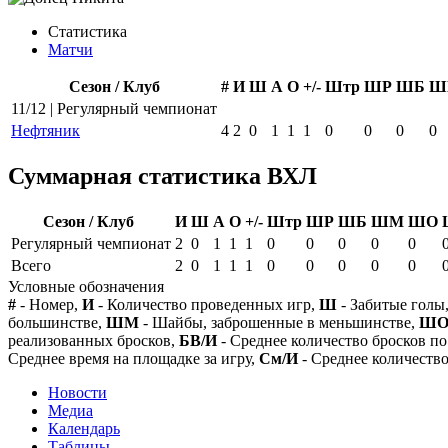
Статистика
Матчи
Сезон / Клуб
#
И
Ш
А
О
+/-
Штр
ШР
ШБ
Ш
11/12 | Регулярный чемпионат
Нефтяник
4
2
0
1
1
1
0
0
0
0
Суммарная статистика ВХЛ
Сезон / Клуб
И
Ш
А
О
+/-
Штр
ШР
ШБ
ШМ
ШО
Регулярный чемпионат
2
0
1
1
1
0
0
0
0
0
Всего
2
0
1
1
1
0
0
0
0
0
Условные обозначения
#
- Номер,
И
- Количество проведенных игр,
Ш
- Забитые голы
большинстве,
ШМ
- Шайбы, заброшенные в меньшинстве,
Ш
реализованных бросков,
БВ/И
- Среднее количество бросков по
Среднее время на площадке за игру,
См/И
- Среднее количество
Новости
Медиа
Календарь
Таблицы