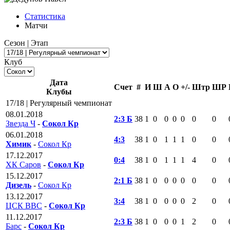
Статистика
Матчи
Сезон | Этап
Клуб
Дата
Счет
#
И
Ш
А
О
+/-
Штр
ШР
Клубы
17/18 | Регулярный чемпионат
08.01.2018
2:3 Б
38
1
0
0
0
0
0
0
Звезда Ч
-
Сокол Кр
06.01.2018
4:3
38
1
0
1
1
1
0
0
Химик
-
Сокол Кр
17.12.2017
0:4
38
1
0
1
1
1
4
0
ХК Саров
-
Сокол Кр
15.12.2017
2:1 Б
38
1
0
0
0
0
0
0
Дизель
-
Сокол Кр
13.12.2017
3:4
38
1
0
0
0
0
2
0
ЦСК ВВС
-
Сокол Кр
11.12.2017
2:3 Б
38
1
0
0
0
1
2
0
Барс
-
Сокол Кр