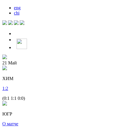
eng
chi
21
Май
ХИМ
1
:
2
(0:1 1:1 0:0)
ЮГР
О матче