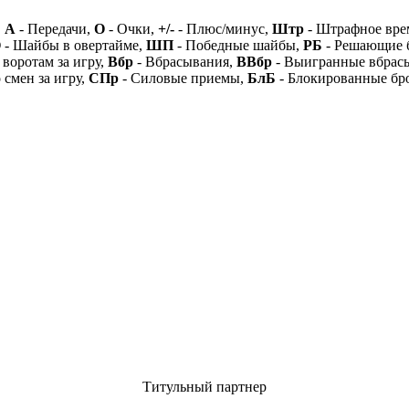
,
А
- Передачи,
О
- Очки,
+/-
- Плюс/минус,
Штр
- Штрафное вре
О
- Шайбы в овертайме,
ШП
- Победные шайбы,
РБ
- Решающие 
 воротам за игру,
Вбр
- Вбрасывания,
ВВбр
- Выигранные вбрас
 смен за игру,
СПр
- Силовые приемы,
БлБ
- Блокированные бр
Титульный партнер