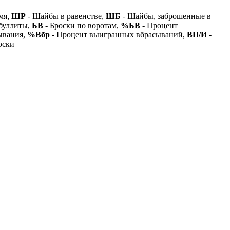
мя,
ШР
- Шайбы в равенстве,
ШБ
- Шайбы, заброшенные в
буллиты,
БВ
- Броски по воротам,
%БВ
- Процент
ывания,
%Вбр
- Процент выигранных вбрасываний,
ВП/И
-
оски