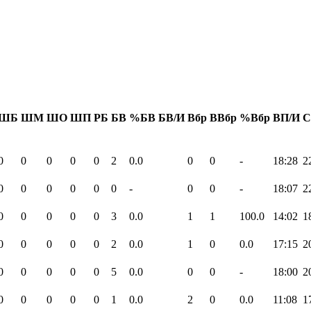
ШБ
ШМ
ШО
ШП
РБ
БВ
%БВ
БВ/И
Вбр
ВВбр
%Вбр
ВП/И
С
0
0
0
0
0
2
0.0
0
0
-
18:28
2
0
0
0
0
0
0
-
0
0
-
18:07
2
0
0
0
0
0
3
0.0
1
1
100.0
14:02
1
0
0
0
0
0
2
0.0
1
0
0.0
17:15
2
0
0
0
0
0
5
0.0
0
0
-
18:00
2
0
0
0
0
0
1
0.0
2
0
0.0
11:08
1