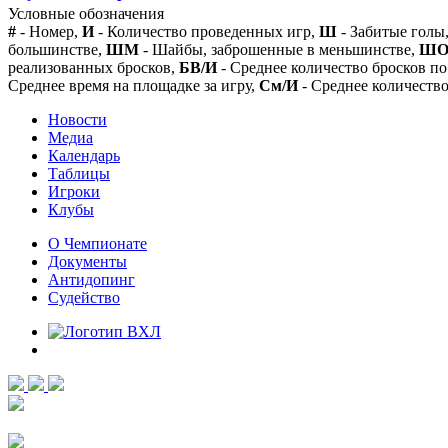
Условные обозначения
#
- Номер,
И
- Количество проведенных игр,
Ш
- Забитые голы
большинстве,
ШМ
- Шайбы, заброшенные в меньшинстве,
Ш
реализованных бросков,
БВ/И
- Среднее количество бросков по
Среднее время на площадке за игру,
См/И
- Среднее количество
Новости
Медиа
Календарь
Таблицы
Игроки
Клубы
О Чемпионате
Документы
Антидопинг
Судейство