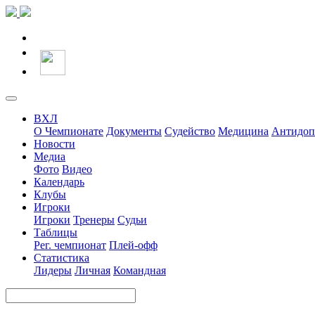
ВХЛ
О Чемпионате
Документы
Судейство
Медицина
Антидоп
Новости
Медиа
Фото
Видео
Календарь
Клубы
Игроки
Игроки
Тренеры
Судьи
Таблицы
Рег. чемпионат
Плей-офф
Статистика
Лидеры
Личная
Командная