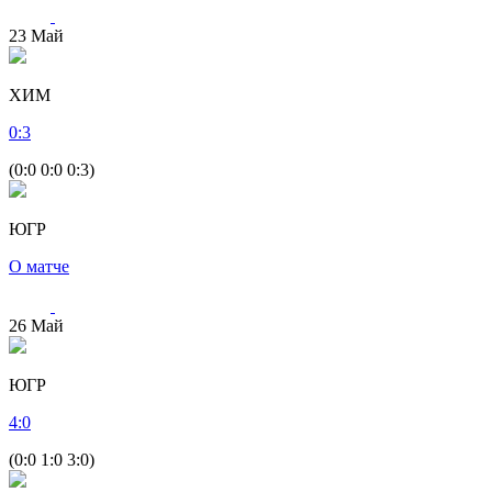
23
Май
ХИМ
0
:
3
(0:0 0:0 0:3)
ЮГР
О матче
26
Май
ЮГР
4
:
0
(0:0 1:0 3:0)