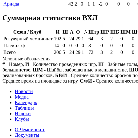
Ариада
42
2
0
1
1
-2
0
0
0
Суммарная статистика ВХЛ
Сезон / Клуб
И
Ш
А
О
+/-
Штр
ШР
ШБ
ШМ
Ш
Регулярный чемпионат
192
5
24
29
1
64
3
2
0
0
Плей-офф
14
0
0
0
0
8
0
0
0
0
Всего
206
5
24
29
1
72
3
2
0
0
Условные обозначения
#
- Номер,
И
- Количество проведенных игр,
Ш
- Забитые голы
большинстве,
ШМ
- Шайбы, заброшенные в меньшинстве,
Ш
реализованных бросков,
БВ/И
- Среднее количество бросков по
Среднее время на площадке за игру,
См/И
- Среднее количество
Новости
Медиа
Календарь
Таблицы
Игроки
Клубы
О Чемпионате
Документы