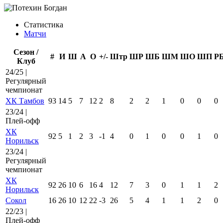
Статистика
Матчи
Сезон /
#
И
Ш
А
О
+/-
Штр
ШР
ШБ
ШМ
ШО
ШП
Р
Клуб
24/25 |
Регулярный
чемпионат
ХК Тамбов
93
14
5
7
12
2
8
2
2
1
0
0
0
23/24 |
Плей-офф
ХК
92
5
1
2
3
-1
4
0
1
0
0
1
0
Норильск
23/24 |
Регулярный
чемпионат
ХК
92
26
10
6
16
4
12
7
3
0
1
1
2
Норильск
Сокол
16
26
10
12
22
-3
26
5
4
1
1
2
0
22/23 |
Плей-офф