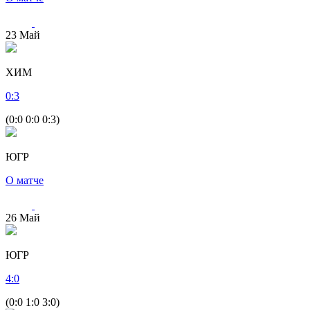
23
Май
ХИМ
0
:
3
(0:0 0:0 0:3)
ЮГР
О матче
26
Май
ЮГР
4
:
0
(0:0 1:0 3:0)