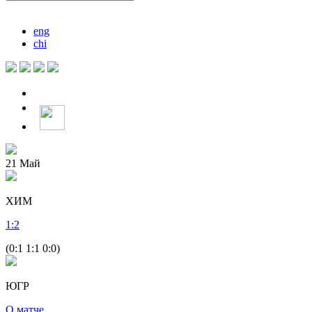
eng
chi
21
Май
ХИМ
1
:
2
(0:1 1:1 0:0)
ЮГР
О матче