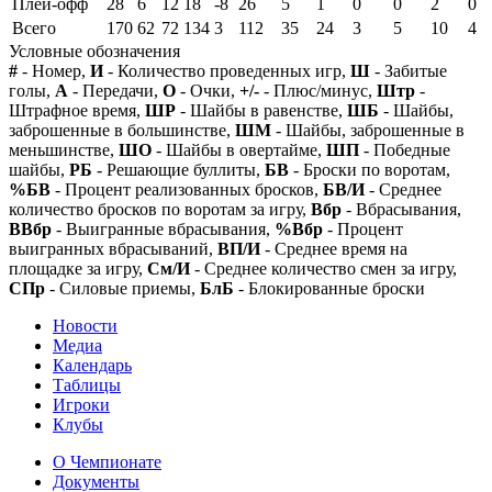
Плей-офф
28
6
12
18
-8
26
5
1
0
0
2
0
Всего
170
62
72
134
3
112
35
24
3
5
10
4
Условные обозначения
#
- Номер,
И
- Количество проведенных игр,
Ш
- Забитые
голы,
А
- Передачи,
О
- Очки,
+/-
- Плюс/минус,
Штр
-
Штрафное время,
ШР
- Шайбы в равенстве,
ШБ
- Шайбы,
заброшенные в большинстве,
ШМ
- Шайбы, заброшенные в
меньшинстве,
ШО
- Шайбы в овертайме,
ШП
- Победные
шайбы,
РБ
- Решающие буллиты,
БВ
- Броски по воротам,
%БВ
- Процент реализованных бросков,
БВ/И
- Среднее
количество бросков по воротам за игру,
Вбр
- Вбрасывания,
ВВбр
- Выигранные вбрасывания,
%Вбр
- Процент
выигранных вбрасываний,
ВП/И
- Среднее время на
площадке за игру,
См/И
- Среднее количество смен за игру,
СПр
- Силовые приемы,
БлБ
- Блокированные броски
Новости
Медиа
Календарь
Таблицы
Игроки
Клубы
О Чемпионате
Документы