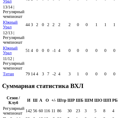
Урал
13/14 |
Регулярный
чемпионат
Южный
44
3
2
0
2
2
2
2
0
0
1
1
1
Урал
12/13 |
Регулярный
чемпионат
Южный
51
4
0
0
0
-1
4
0
0
0
0
0
0
Урал
11/12 |
Регулярный
чемпионат
Титан
79
14
4
3
7
-2
4
3
1
0
0
0
0
Суммарная статистика ВХЛ
Сезон /
И
Ш
А
О
+/-
Штр
ШР
ШБ
ШМ
ШО
ШП
РБ
Клуб
Регулярный
142
56
60
116
11
86
30
23
3
5
8
4
чемпионат