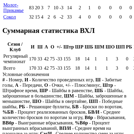
Молот-
83
20
3
7
10
-3
14
2
1
0
0
0
0
Прикамье
Сокол
32
15
4
2
6
-2
33
4
0
0
0
0
0
Суммарная статистика ВХЛ
Сезон /
И
Ш
А
О
+/-
Штр
ШР
ШБ
ШМ
ШО
ШП
РБ
Клуб
Регулярный
170
33
42
75
-33
155
18
14
1
1
3
0
чемпионат
Всего
170
33
42
75
-33
155
18
14
1
1
3
0
Условные обозначения
#
- Номер,
И
- Количество проведенных игр,
Ш
- Забитые
голы,
А
- Передачи,
О
- Очки,
+/-
- Плюс/минус,
Штр
-
Штрафное время,
ШР
- Шайбы в равенстве,
ШБ
- Шайбы,
заброшенные в большинстве,
ШМ
- Шайбы, заброшенные в
меньшинстве,
ШО
- Шайбы в овертайме,
ШП
- Победные
шайбы,
РБ
- Решающие буллиты,
БВ
- Броски по воротам,
%БВ
- Процент реализованных бросков,
БВ/И
- Среднее
количество бросков по воротам за игру,
Вбр
- Вбрасывания,
ВВбр
- Выигранные вбрасывания,
%Вбр
- Процент
выигранных вбрасываний,
ВП/И
- Среднее время на
площадке за игру,
См/И
- Среднее количество смен за игру,