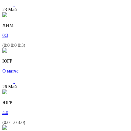
23
Май
ХИМ
0
:
3
(0:0 0:0 0:3)
ЮГР
О матче
26
Май
ЮГР
4
:
0
(0:0 1:0 3:0)