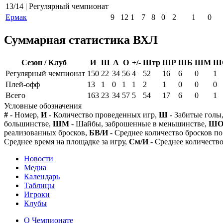
13/14 | Регулярный чемпионат
Ермак
9
12
1
7
8
0
2
1
0
Суммарная статистика ВХЛ
Сезон / Клуб
И
Ш
А
О
+/-
Штр
ШР
ШБ
ШМ
Ш
Регулярный чемпионат
150
22
34
56
4
52
16
6
0
1
Плей-офф
13
1
0
1
1
2
1
0
0
0
Всего
163
23
34
57
5
54
17
6
0
1
Условные обозначения
#
- Номер,
И
- Количество проведенных игр,
Ш
- Забитые голы
большинстве,
ШМ
- Шайбы, заброшенные в меньшинстве,
Ш
реализованных бросков,
БВ/И
- Среднее количество бросков по
Среднее время на площадке за игру,
См/И
- Среднее количество
Новости
Медиа
Календарь
Таблицы
Игроки
Клубы
О Чемпионате