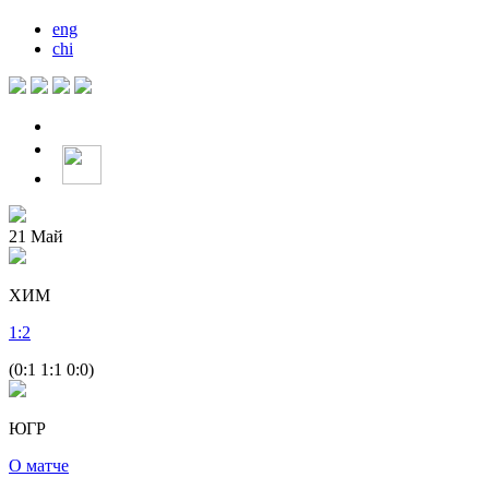
eng
chi
21
Май
ХИМ
1
:
2
(0:1 1:1 0:0)
ЮГР
О матче