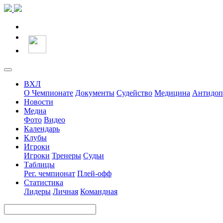
ВХЛ
О Чемпионате
Документы
Судейство
Медицина
Антидоп
Новости
Медиа
Фото
Видео
Календарь
Клубы
Игроки
Игроки
Тренеры
Судьи
Таблицы
Рег. чемпионат
Плей-офф
Статистика
Лидеры
Личная
Командная