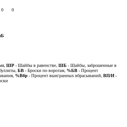
0
0
лБ
мя,
ШР
- Шайбы в равенстве,
ШБ
- Шайбы, заброшенные в
буллиты,
БВ
- Броски по воротам,
%БВ
- Процент
ывания,
%Вбр
- Процент выигранных вбрасываний,
ВП/И
-
оски