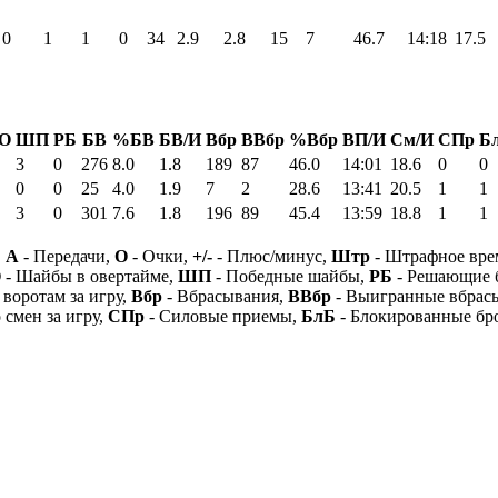
0
1
1
0
34
2.9
2.8
15
7
46.7
14:18
17.5
О
ШП
РБ
БВ
%БВ
БВ/И
Вбр
ВВбр
%Вбр
ВП/И
См/И
СПр
Б
3
0
276
8.0
1.8
189
87
46.0
14:01
18.6
0
0
0
0
25
4.0
1.9
7
2
28.6
13:41
20.5
1
1
3
0
301
7.6
1.8
196
89
45.4
13:59
18.8
1
1
,
А
- Передачи,
О
- Очки,
+/-
- Плюс/минус,
Штр
- Штрафное вре
О
- Шайбы в овертайме,
ШП
- Победные шайбы,
РБ
- Решающие 
 воротам за игру,
Вбр
- Вбрасывания,
ВВбр
- Выигранные вбрас
 смен за игру,
СПр
- Силовые приемы,
БлБ
- Блокированные бр