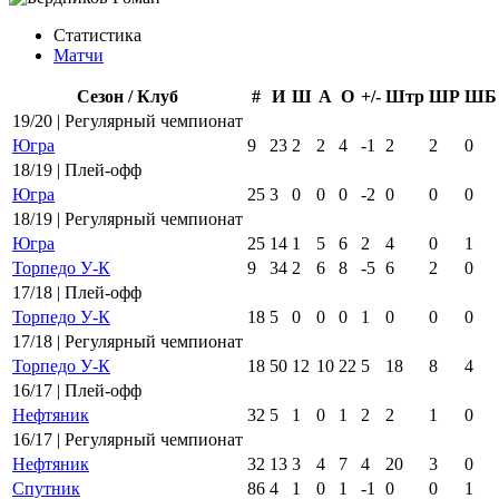
Статистика
Матчи
Сезон / Клуб
#
И
Ш
А
О
+/-
Штр
ШР
ШБ
19/20 | Регулярный чемпионат
Югра
9
23
2
2
4
-1
2
2
0
18/19 | Плей-офф
Югра
25
3
0
0
0
-2
0
0
0
18/19 | Регулярный чемпионат
Югра
25
14
1
5
6
2
4
0
1
Торпедо У-К
9
34
2
6
8
-5
6
2
0
17/18 | Плей-офф
Торпедо У-К
18
5
0
0
0
1
0
0
0
17/18 | Регулярный чемпионат
Торпедо У-К
18
50
12
10
22
5
18
8
4
16/17 | Плей-офф
Нефтяник
32
5
1
0
1
2
2
1
0
16/17 | Регулярный чемпионат
Нефтяник
32
13
3
4
7
4
20
3
0
Спутник
86
4
1
0
1
-1
0
0
1