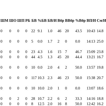
ШМ
ШО
ШП
РБ
БВ
%БВ
БВ/И
Вбр
ВВбр
%Вбр
ВП/И
См/И
0
0
0
0
22
9.1
1.0
46
20
43.5
10:43
14.8
0
0
0
0
5
0.0
1.7
2
0
0.0
14:13
25.0
0
0
0
0
23
4.3
1.6
15
7
46.7
15:09
23.8
0
0
0
0
44
4.5
1.3
45
20
44.4
13:21
16.7
0
0
0
0
10
0.0
2.0
4
2
50.0
13:57
19.8
0
0
0
0
117
10.3
2.3
46
23
50.0
15:38
20.7
0
0
0
0
10
10.0
2.0
1
0
0.0
13:07
18.6
0
0
2
0
28
10.7
2.2
6
2
33.3
14:16
18.8
0
0
0
0
8
12.5
2.0
16
8
50.0
12:42
16.2