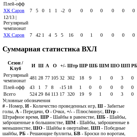
Плей-офф
ХК Саров
7
5
0
1
1
-2
0
0
0
0
0
0
0
12/13 |
Регулярный
чемпионат
ХК Саров
7
42
1
4
5
5
16
0
1
0
0
0
0
Суммарная статистика ВХЛ
Сезон /
И
Ш
А
О
+/-
Штр
ШР
ШБ
ШМ
ШО
ШП
Р
Клуб
Регулярный
481
28
77
105
32
302
18
9
1
0
3
0
чемпионат
Плей-офф
43
1
7
8
-15
18
1
0
0
0
0
0
Всего
524
29
84
113
17
320
19
9
1
0
3
0
Условные обозначения
#
- Номер,
И
- Количество проведенных игр,
Ш
- Забитые
голы,
А
- Передачи,
О
- Очки,
+/-
- Плюс/минус,
Штр
-
Штрафное время,
ШР
- Шайбы в равенстве,
ШБ
- Шайбы,
заброшенные в большинстве,
ШМ
- Шайбы, заброшенные в
меньшинстве,
ШО
- Шайбы в овертайме,
ШП
- Победные
шайбы,
РБ
- Решающие буллиты,
БВ
- Броски по воротам,