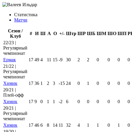
Статистика
Матчи
Сезон /
#
И
Ш
А
О
+/-
Штр
ШР
ШБ
ШМ
ШО
ШП
Р
Клуб
22/23 |
Регулярный
чемпионат
Ермак
17
49
4
11
15
-9
30
2
2
0
0
0
0
21/22 |
Регулярный
чемпионат
Химик
17
36
1
2
3
-15
24
0
1
0
0
0
0
20/21 |
Плей-офф
Химик
17
9
0
1
1
-2
6
0
0
0
0
0
0
20/21 |
Регулярный
чемпионат
Химик
17
46
6
8
14
11
32
4
1
1
0
1
0
19/20 |