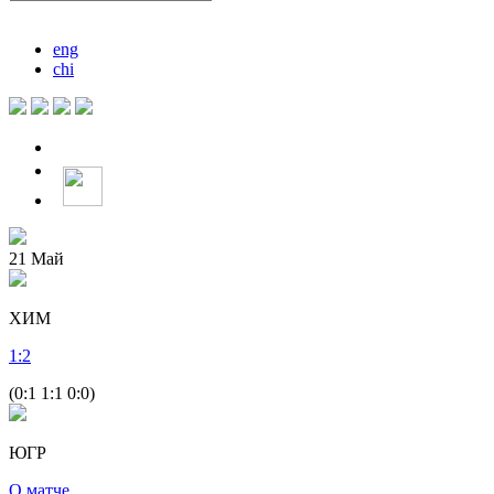
eng
chi
21
Май
ХИМ
1
:
2
(0:1 1:1 0:0)
ЮГР
О матче