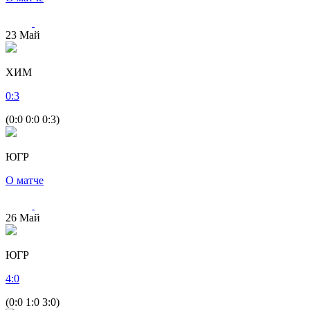
23
Май
ХИМ
0
:
3
(0:0 0:0 0:3)
ЮГР
О матче
26
Май
ЮГР
4
:
0
(0:0 1:0 3:0)