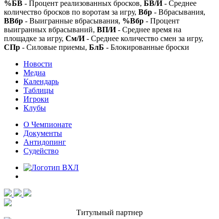
%БВ
- Процент реализованных бросков,
БВ/И
- Среднее
количество бросков по воротам за игру,
Вбр
- Вбрасывания,
ВВбр
- Выигранные вбрасывания,
%Вбр
- Процент
выигранных вбрасываний,
ВП/И
- Среднее время на
площадке за игру,
См/И
- Среднее количество смен за игру,
СПр
- Силовые приемы,
БлБ
- Блокированные броски
Новости
Медиа
Календарь
Таблицы
Игроки
Клубы
О Чемпионате
Документы
Антидопинг
Судейство
Титульный партнер